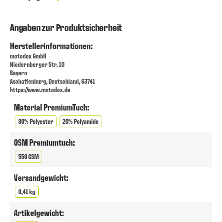
Angaben zur Produktsicherheit
Herstellerinformationen:
motodox GmbH
Niedernberger Str. 10
Bayern
Aschaffenburg, Deutschland, 63741
https://www.motodox.de
Material PremiumTuch:
80% Polyester
20% Polyamide
GSM Premiumtuch:
550 GSM
Versandgewicht:
0,41 kg
Artikelgewicht: