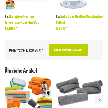
1
x
Rainglow Premium
1
x
Nuke Guys Griffin Messbecher
Mikrofasertuch 4er Set
150 ml
15,90 €
*
5,90 €
*
Gesamtpreis:
129,90 € *
Alle in den Warenkorb
Ähnliche Artikel