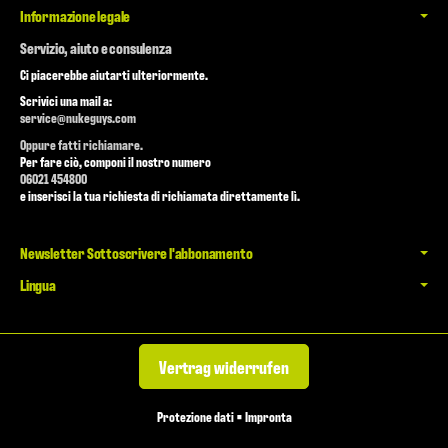
Informazione legale
Servizio, aiuto e consulenza
Ci piacerebbe aiutarti ulteriormente.
Scrivici una mail a:
service@nukeguys.com
Oppure fatti richiamare.
Per fare ciò, componi il nostro numero
06021 454800
e inserisci la tua richiesta di richiamata direttamente lì.
Newsletter Sottoscrivere l'abbonamento
Lingua
Vertrag widerrufen
Protezione dati
•
Impronta