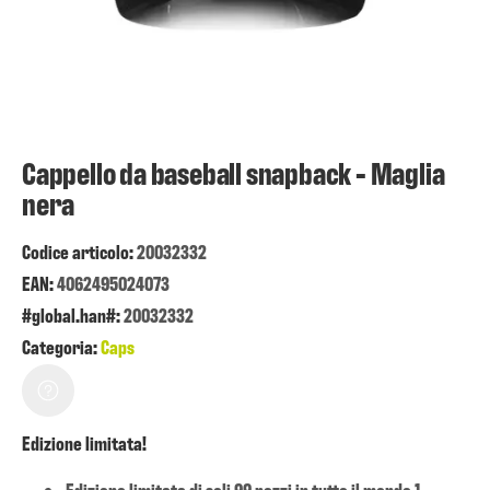
Cappello da baseball snapback - Maglia
nera
Codice articolo:
20032332
EAN:
4062495024073
#global.han#:
20032332
Categoria:
Caps
Edizione limitata!
Edizione limitata di soli 99 pezzi in tutto il mondo 1