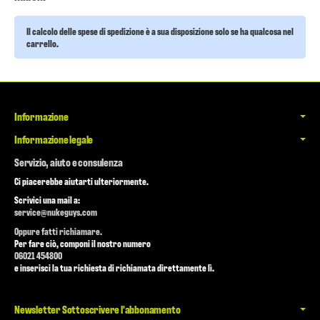
Il calcolo delle spese di spedizione è a sua disposizione solo se ha qualcosa nel
carrello.
Informazione
Informazione legale
Servizio, aiuto e consulenza
Ci piacerebbe aiutarti ulteriormente.
Scrivici una mail a:
service@nukeguys.com
Oppure fatti richiamare.
Per fare ciò, componi il nostro numero
06021 454800
e inserisci la tua richiesta di richiamata direttamente lì.
Newsletter Sottoscrivere l'abbonamento