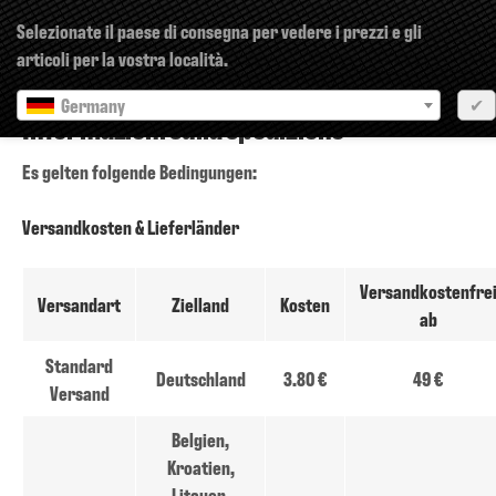
×
Selezionate il paese di consegna per vedere i prezzi e gli
articoli per la vostra località.
Germany
✔
Informazioni sulla spedizione
Es gelten folgende Bedingungen:
Versandkosten & Lieferländer
Versandkostenfre
Versandart
Zielland
Kosten
ab
Standard
Deutschland
3.80 €
49 €
Versand
Belgien,
Kroatien,
Litauen,