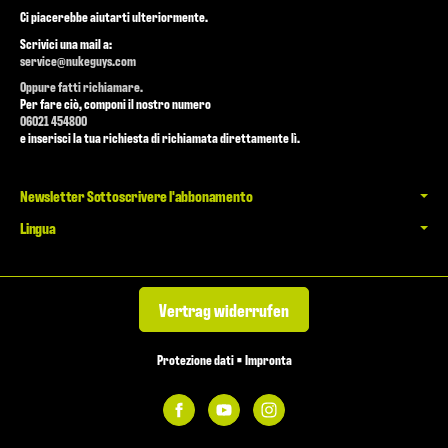
Ci piacerebbe aiutarti ulteriormente.
Scrivici una mail a:
service@nukeguys.com
Oppure fatti richiamare.
Per fare ciò, componi il nostro numero
06021 454800
e inserisci la tua richiesta di richiamata direttamente lì.
Newsletter Sottoscrivere l'abbonamento
Lingua
Vertrag widerrufen
Protezione dati
•
Impronta