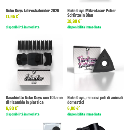
Nuke Guys Jahreskalender 2026
Nuke Guys Mikrofaser Polier
Schürze in Blau
*
11,95 €
*
19,99 €
disponibilità immediata
disponibilità immediata
Raschietto Nuke Guys con 10 lame
Nuke Guys, rimuovi peli di animali
di ricambio in plastica
domestici
*
*
6,90 €
6,90 €
disponibilità immediata
disponibilità immediata