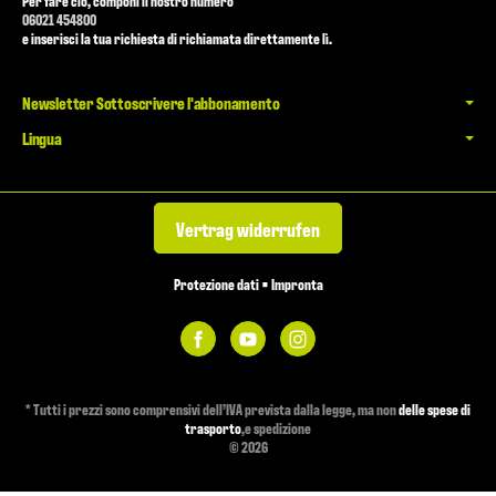
Per fare ciò, componi il nostro numero
06021 454800
e inserisci la tua richiesta di richiamata direttamente lì.
Newsletter Sottoscrivere l'abbonamento
Lingua
Vertrag widerrufen
Protezione dati
•
Impronta
*
Tutti i prezzi sono comprensivi dell’IVA prevista dalla legge, ma non
delle spese di
trasporto
,e spedizione
© 2026