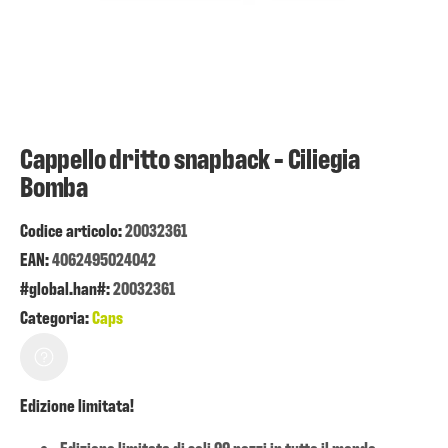
Cappello dritto snapback - Ciliegia
Bomba
Codice articolo:
20032361
EAN:
4062495024042
#global.han#:
20032361
Categoria:
Caps
Edizione limitata!
Edizione limitata di soli 99 pezzi in tutto il mondo