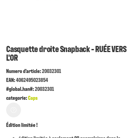
Casquette droite Snapback - RUÉE VERS
L'OR
Numero d'article:
20032301
EAN:
4062495023854
#global.han#:
20032301
categorie:
Caps
Édition limitée !
édition limitée à seulement 99 exemplaires dans le