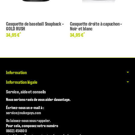
Casquette de baseball Snapback -
Casquette droite à capuchon -
GOLD RUSH
Noir et blanc
*
*
34,95 €
34,95 €
Information
Information légale
Service, aide et conseils
Nous serions ravis de vous aider davantage.
Écrivez-nous un e-mail à :
service@nukeguys.com
Ou laissez-nous vous rappeler.
Pour cela, composez notre numéro
06021 45480 0