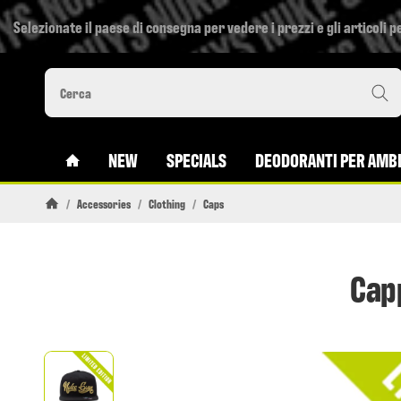
Selezionate il paese di consegna per vedere i prezzi e gli articoli pe
#CUSTOM.LINKHOME#
NEW
SPECIALS
DEODORANTI PER AMBI
/
Accessories
/
Clothing
/
Caps
Pagina di avvio
Cap