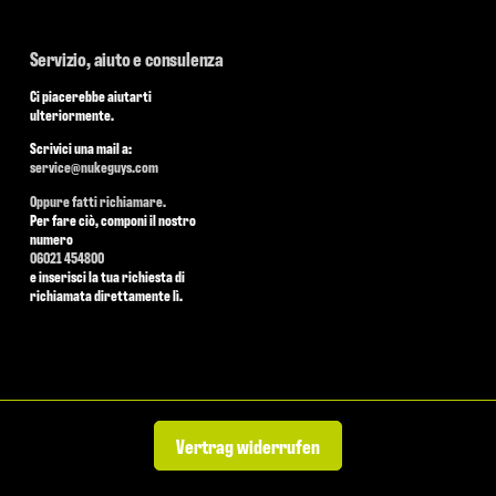
Servizio, aiuto e consulenza
Ci piacerebbe aiutarti
ulteriormente.
Scrivici una mail a:
service@nukeguys.com
Oppure fatti richiamare.
Per fare ciò, componi il nostro
numero
06021 454800
e inserisci la tua richiesta di
richiamata direttamente lì.
Vertrag widerrufen