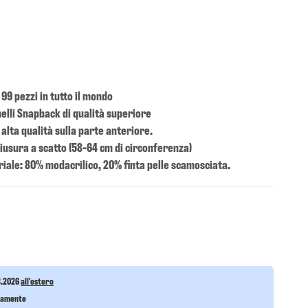
 99 pezzi in tutto il mondo
nelli Snapback di qualità superiore
alta qualità sulla parte anteriore.
hiusura a scatto (58-64 cm di circonferenza)
iale: 80% modacrilico, 20% finta pelle scamosciata.
8.2026
all'estero
itamente