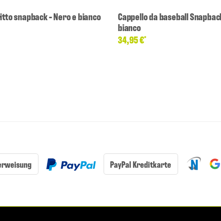
itto snapback - Nero e bianco
Cappello da baseball Snapback
bianco
34,95 €
*
erweisung
PayPal Kreditkarte