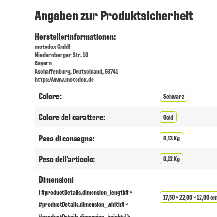
Angaben zur Produktsicherheit
Herstellerinformationen:
motodox GmbH
Niedernberger Str. 10
Bayern
Aschaffenburg, Deutschland, 63741
https://www.motodox.de
Colore:
Schwarz
Colore del carattere:
Gold
Peso di consegna:
0,13 Kg
Peso dell'articolo:
0,12 Kg
Dimensioni
( #productDetails.dimension_length# ×
17,50 × 22,00 × 12,00 c
#productDetails.dimension_width# ×
#productDetails.dimension_height# ):