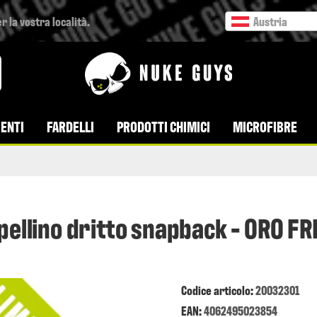
r la vostra località.
Austria
ENTI
FARDELLI
PRODOTTI CHIMICI
MICROFIBRE
pellino dritto snapback - ORO FR
Codice articolo:
20032301
EAN:
4062495023854