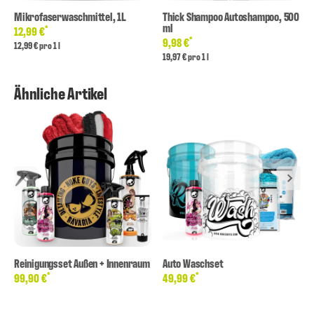
Mikrofaserwaschmittel, 1L
Thick Shampoo Autoshampoo, 500
ml
*
12,99 €
*
9,98 €
12,99 € pro 1 l
19,97 € pro 1 l
Ähnliche Artikel
Reinigungsset Außen + Innenraum
Auto Waschset
*
*
99,90 €
49,99 €