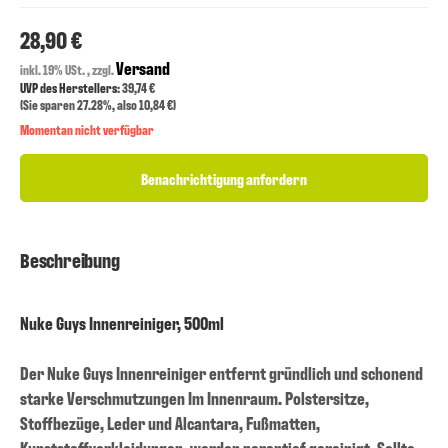
28,90 €
Versand
inkl. 19% USt. , zzgl.
UVP des Herstellers
: 39,74 €
(Sie sparen
27.28%
, also
10,84 €
)
Momentan nicht verfügbar
Benachrichtigung anfordern
Beschreibung
Nuke Guys Innenreiniger, 500ml
Der Nuke Guys Innenreiniger entfernt gründlich und schonend
starke Verschmutzungen Im Innenraum. Polstersitze,
Stoffbezüge, Leder und Alcantara, Fußmatten,
Kunststoffverkleidungen, werden porentief gereinigt. Sollte