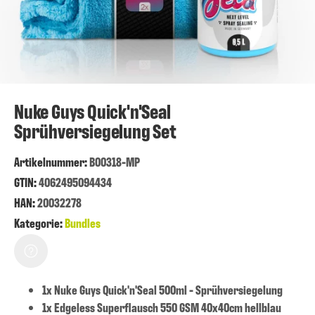
Nuke Guys Quick'n'Seal
Sprühversiegelung Set
Artikelnummer
:
B00318-MP
GTIN:
4062495094434
HAN:
20032278
Kategorie:
Bundles
1x Nuke Guys Quick'n'Seal 500ml - Sprühversiegelung
1x Edgeless Superflausch 550 GSM 40x40cm hellblau