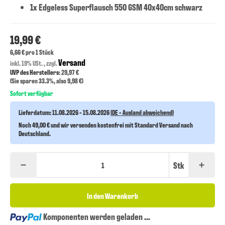
1x Edgeless Superflausch 550 GSM 40x40cm schwarz
19,99 €
6,66 € pro 1 Stück
Versand
inkl. 19% USt. , zzgl.
UVP des Herstellers
: 29,97 €
(Sie sparen
33.3%
, also
9,98 €
)
Sofort verfügbar
Lieferdatum:
11.08.2026 - 15.08.2026
(DE - Ausland abweichend)
Noch 49,00 € und wir versenden kostenfrei mit Standard Versand nach
Deutschland.
Stk
In den Warenkorb
Loading...
Komponenten werden geladen ...