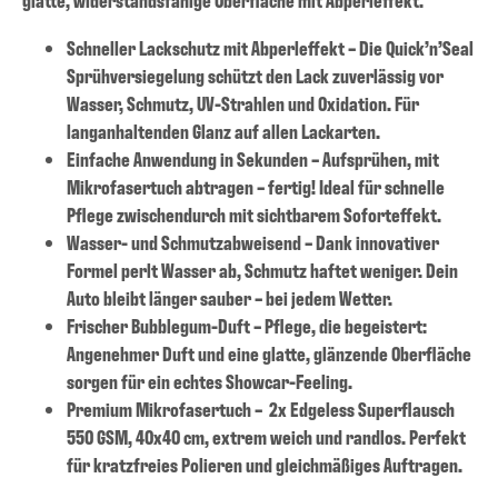
Schneller Lackschutz mit Abperleffekt – Die Quick’n’Seal
Sprühversiegelung schützt den Lack zuverlässig vor
Wasser, Schmutz, UV-Strahlen und Oxidation. Für
langanhaltenden Glanz auf allen Lackarten.
Einfache Anwendung in Sekunden – Aufsprühen, mit
Mikrofasertuch abtragen – fertig! Ideal für schnelle
Pflege zwischendurch mit sichtbarem Soforteffekt.
Wasser- und Schmutzabweisend – Dank innovativer
Formel perlt Wasser ab, Schmutz haftet weniger. Dein
Auto bleibt länger sauber – bei jedem Wetter.
Frischer Bubblegum-Duft – Pflege, die begeistert:
Angenehmer Duft und eine glatte, glänzende Oberfläche
sorgen für ein echtes Showcar-Feeling.
Premium Mikrofasertuch – 2x Edgeless Superflausch
550 GSM, 40x40 cm, extrem weich und randlos. Perfekt
für kratzfreies Polieren und gleichmäßiges Auftragen.