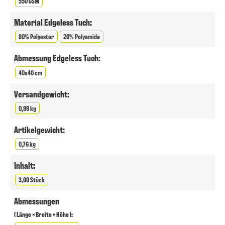
550 GSM
Material Edgeless Tuch:
80% Polyester
20% Polyamide
Abmessung Edgeless Tuch:
40x40 cm
Versandgewicht:
0,99 kg
Artikelgewicht:
0,76 kg
Inhalt:
3,00 Stück
Abmessungen
( Länge × Breite × Höhe ):