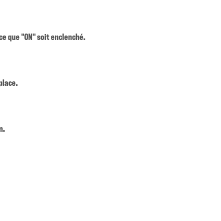
 ce que "ON" soit enclenché.
place.
n.