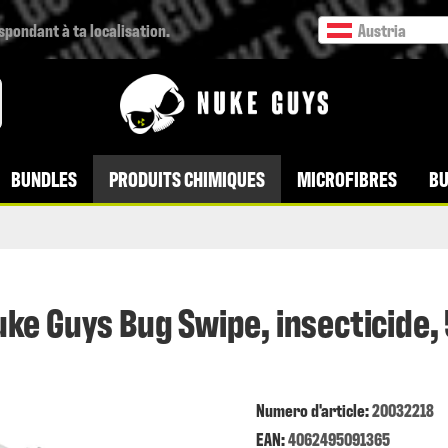
espondant à ta localisation.
Austria
BUNDLES
PRODUITS CHIMIQUES
MICROFIBRES
BU
ke Guys Bug Swipe, insecticide,
Numero d'article:
20032218
EAN:
4062495091365