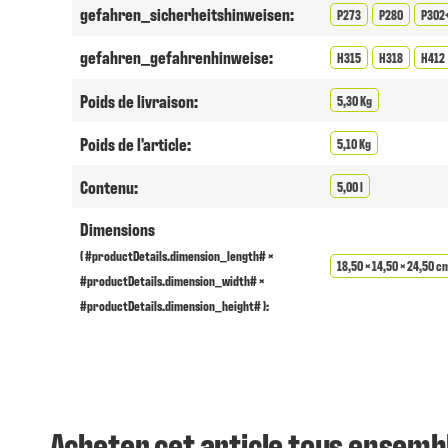
gefahren_sicherheitshinweisen:
P273
P280
P302
gefahren_gefahrenhinweise:
H315
H318
H412
Poids de livraison:
5,30 Kg
Poids de l'article:
5,10 Kg
Contenu:
5,00 l
Dimensions
( #productDetails.dimension_length# ×
18,50 × 14,50 × 24,50 c
#productDetails.dimension_width# ×
#productDetails.dimension_height# ):
Acheter cet article tous ensemb