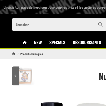
Choisis ton pays de livraison pour voir les prix et les articles corr
#CUSTOM.LINKHOME#
NEW
SPECIALS
DÉSODORISANTS
/
Produits chimiques
Page daccueil
Nu