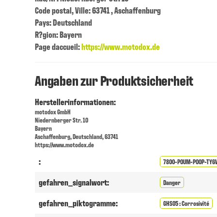
Code postal, Ville: 63741 , Aschaffenburg
Pays: Deutschland
R?gion: Bayern
Page daccueil:
https://www.motodox.de
Angaben zur Produktsicherheit
Herstellerinformationen:
motodox GmbH
Niedernberger Str. 10
Bayern
Aschaffenburg, Deutschland, 63741
https://www.motodox.de
:
7800-P0UM-P00P-TY6
gefahren_signalwort:
Danger
gefahren_piktogramme:
GHS05 : Corrosivité