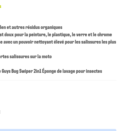
s
llen et autres résidus organiques
est doux pour la peinture, le plastique, le verre et le chrome
ne avec un pouvoir nettoyant élevé pour les salissures les plus
ortes salissures sur la moto
uke Guys Bug Swiper 2in1 Éponge de lavage pour insectes
€