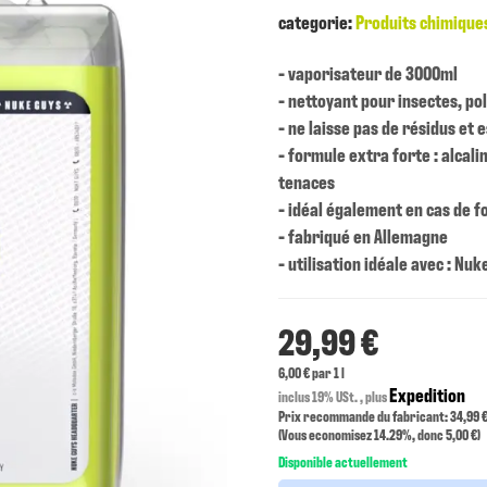
categorie:
Produits chimique
- vaporisateur de 3000ml
- nettoyant pour insectes, po
- ne laisse pas de résidus et 
- formule extra forte : alcali
tenaces
- idéal également en cas de f
- fabriqué en Allemagne
- utilisation idéale avec : N
29,99 €
6,00 € par 1 l
Expedition
inclus 19% USt. , plus
Prix recommande du fabricant: 34,99 
(Vous economisez
14.29%
, donc
5,00 €
)
Disponible actuellement