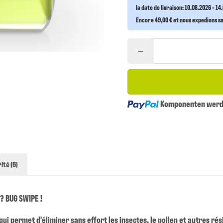
la date de livraison:
10.08.2026 - 14
Encore 49,00 € et nous expedions san
Loading...
Komponenten werde
ité (5)
? BUG SWIPE !
 qui permet d'éliminer sans effort les insectes, le pollen et autres ré