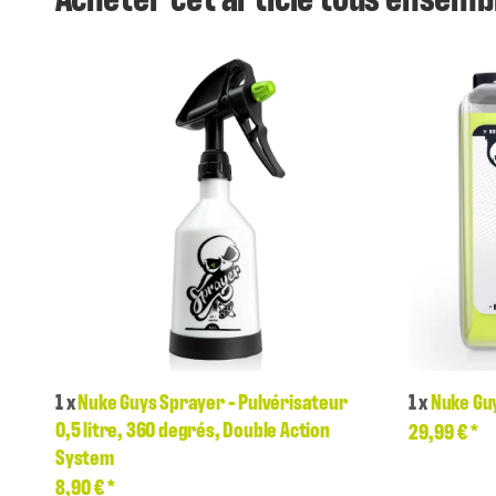
1
x
Nuke Guys Sprayer - Pulvérisateur
1
x
Nuke Guy
0,5 litre, 360 degrés, Double Action
29,99 €
*
System
8,90 €
*