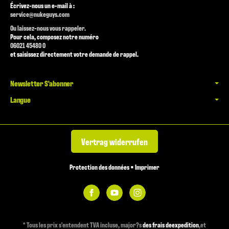
Écrivez-nous un e-mail à :
service@nukeguys.com
Ou laissez-nous vous rappeler.
Pour cela, composez notre numéro
06021 45480 0
et saisissez directement votre demande de rappel.
Newsletter S'abonner
Langue
Vertrag widerrufen
Protection des données
•
Imprimer
*
Tous les prix s'entendent TVA incluse, major?s
des frais deexpedition
,et