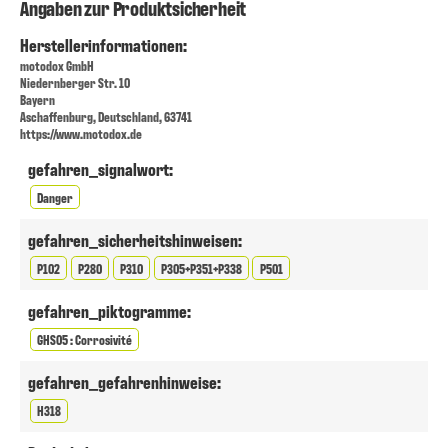
Angaben zur Produktsicherheit
Herstellerinformationen:
motodox GmbH
Niedernberger Str. 10
Bayern
Aschaffenburg, Deutschland, 63741
https://www.motodox.de
gefahren_signalwort:
Danger
gefahren_sicherheitshinweisen:
P102
P280
P310
P305+P351+P338
P501
gefahren_piktogramme:
GHS05 : Corrosivité
gefahren_gefahrenhinweise:
H318