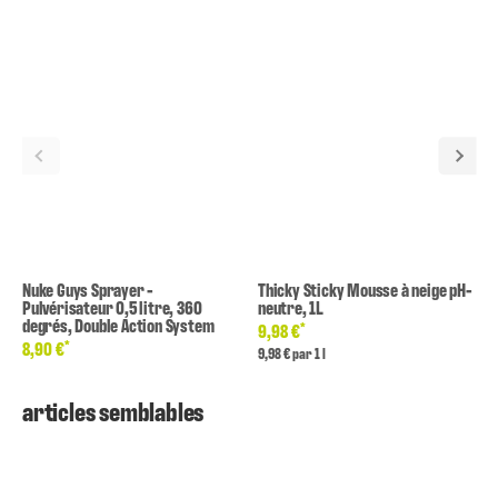
Nuke Guys Sprayer -
Thicky Sticky Mousse à neige pH-
Pulvérisateur 0,5 litre, 360
neutre, 1L
degrés, Double Action System
*
9,98 €
*
8,90 €
9,98 € par 1 l
articles semblables