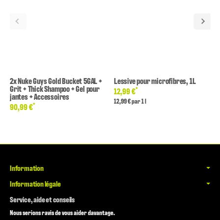
2x Nuke Guys Gold Bucket 5GAL +
Lessive pour microfibres, 1L
Grit + Thick Shampoo + Gel pour
*
12,99 €
jantes + Accessoires
12,99 € par 1 l
*
90,99 €
Information
Information légale
Service, aide et conseils
Nous serions ravis de vous aider davantage.