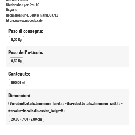
Niedernberger Str. 10
Bayern
Aschaffenburg, Deutschland, 63741
https://www.motodox.de
Peso di consegna:
0,55 Kg
Peso dell'articolo:
0,53 Kg
Contenuto:
500,00 ml
Dimensioni
( #productDetails.dimension_length# × #productDetails.dimension_width# ×
#productDetails.dimension_height# ):
20,00 × 7,00 × 7,00 cm