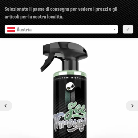
×
Selezionate il paese di consegna per vedere i prezzi e gli
articoli per la vostra località.
Austria
✔
Precedente
Prossimo