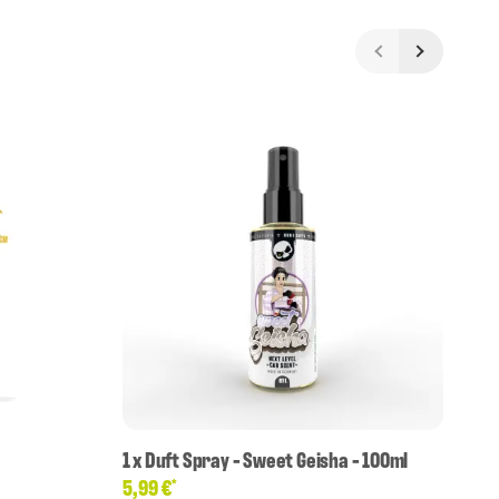
1
x
Duft Spray - Sweet Geisha - 100ml
1
x
5,99 €
4,
*