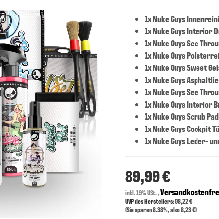
1x Nuke Guys Innenrein
1x Nuke Guys Interior 
1x Nuke Guys See Thro
1x Nuke Guys Polsterre
1x Nuke Guys Sweet Gei
1x Nuke Guys Asphaltli
1x Nuke Guys See Throu
1x Nuke Guys Interior B
1x Nuke Guys Scrub Pad
1x Nuke Guys Cockpit Tü
1x Nuke Guys Leder- un
89,99 €
Versandkostenfre
inkl. 19% USt. ,
UVP des Herstellers
: 98,22 €
(Sie sparen
8.38%
, also
8,23 €
)