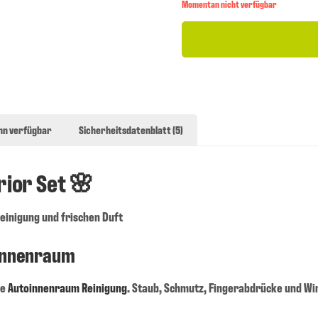
Momentan nicht verfügbar
nn verfügbar
Sicherheitsdatenblatt (5)
rior Set 🌸
einigung und frischen Duft
ginnenraum
he
Autoinnenraum Reinigung
. Staub, Schmutz, Fingerabdrücke und Wi