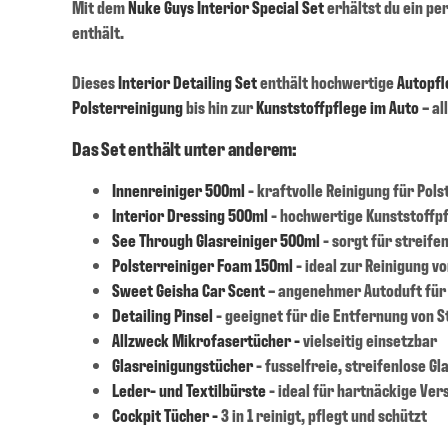
Mit dem
Nuke Guys Interior Special Set
erhältst du ein p
enthält.
Dieses
Interior Detailing Set
enthält hochwertige
Autopfl
Polsterreinigung
bis hin zur
Kunststoffpflege im Auto
– al
Das Set enthält unter anderem:
Innenreiniger 500ml
- kraftvolle Reinigung für Polst
Interior Dressing 500ml
- hochwertige Kunststoffp
See Through Glasreiniger 500ml
- sorgt für streife
Polsterreiniger Foam 150ml
- ideal zur Reinigung v
Sweet Geisha Car Scent
– angenehmer Autoduft für
Detailing Pinsel
- geeignet für die Entfernung von 
Allzweck Mikrofasertücher -
vielseitig einsetzbar
Glasreinigungstücher
- fusselfreie, streifenlose Gl
Leder- und Textilbürste
- ideal für hartnäckige Ve
Cockpit Tücher -
3 in 1 reinigt, pflegt und schützt