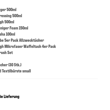
iger 500ml
Dressing 500ml
ugh 500ml
iniger Foam 150ml
sha 100ml
ebe 5er Pack Allzwecktücher
gh Mikrofaser Waffeltuch 4er Pack
rush Set
cher (30 Stk.)
d Textilbürste small
ie Lieferung