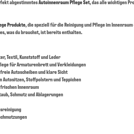
erfekt abgestimmtes
Autoinnenraum Pflege Set
, das alle wichtigen P
ege Produkte
, die speziell für die Reinigung und Pflege im Innenrau
les, was du brauchst, ist bereits enthalten.
er, Textil, Kunststoff und Leder
flege für Armaturenbrett und Verkleidungen
nfreie Autoscheiben und klare Sicht
on Autositzen, Stoffpolstern und Teppichen
 frischen Innenraum
Staub, Schmutz und Ablagerungen
asreinigung
rschmutzungen