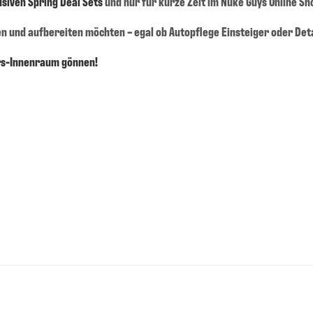
usiven Spring Deal Sets
und nur für kurze Zeit im Nuke Guys Online Sh
en und aufbereiten möchten – egal ob Autopflege Einsteiger oder Deta
hrs-Innenraum gönnen!