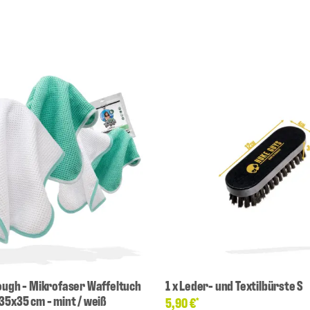
ough - Mikrofaser Waffeltuch
1
x
Leder- und Textilbürste S
35x35 cm - mint / weiß
5,90 €
*