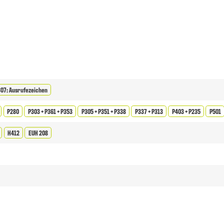
07: Ausrufezeichen
P280
P303 + P361 + P353
P305 + P351 + P338
P337 + P313
P403 + P235
P501
H412
EUH 208