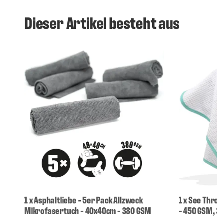
Dieser Artikel besteht aus
1
x
Asphaltliebe - 5er Pack Allzweck
1
x
See Thr
Mikrofasertuch - 40x40cm - 380 GSM
- 450 GSM, 