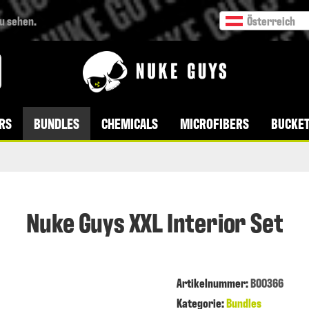
zu sehen.
Österreich
VERSANDKOSTENFREI AB 49 € BESTELLWERT
RS
BUNDLES
CHEMICALS
MICROFIBERS
BUCKET
Nuke Guys XXL Interior Set
Artikelnummer
:
B00366
Kategorie:
Bundles