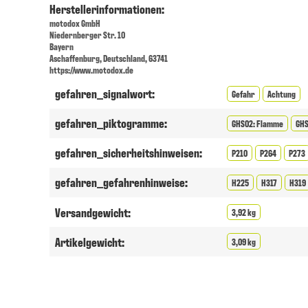
Herstellerinformationen:
motodox GmbH
Niedernberger Str. 10
Bayern
Aschaffenburg, Deutschland, 63741
https://www.motodox.de
gefahren_signalwort:
Gefahr
Achtung
gefahren_piktogramme:
GHS02: Flamme
GHS
gefahren_sicherheitshinweisen:
P210
P264
P273
gefahren_gefahrenhinweise:
H225
H317
H319
Versandgewicht:
3,92 kg
Artikelgewicht:
3,09 kg