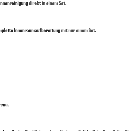
 Innenreinigung
direkt in einem Set.
mplette Innenraumaufbereitung
mit nur einem Set.
veau
.