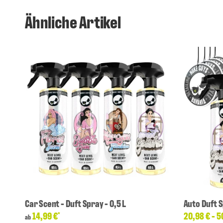
Ähnliche Artikel
Car Scent - Duft Spray - 0,5 L
Auto Duft 
14,99 €
20,98 € -
5
*
ab