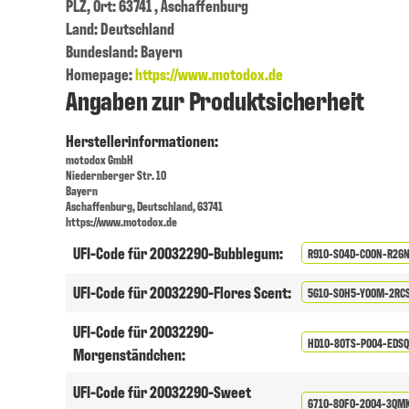
PLZ, Ort: 63741 , Aschaffenburg
Land: Deutschland
Bundesland: Bayern
Homepage:
https://www.motodox.de
Angaben zur Produktsicherheit
Herstellerinformationen:
motodox GmbH
Niedernberger Str. 10
Bayern
Aschaffenburg, Deutschland, 63741
https://www.motodox.de
UFI-Code für 20032290-Bubblegum:
R910-S04D-C00N-R26
UFI-Code für 20032290-Flores Scent:
5G10-S0H5-Y00M-2RC
UFI-Code für 20032290-
HD10-80TS-P004-EDSQ
Morgenständchen:
UFI-Code für 20032290-Sweet
6710-80F0-2004-3QM