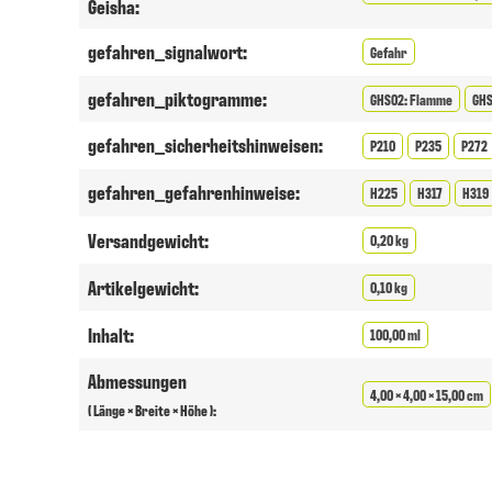
Geisha:
gefahren_signalwort:
Gefahr
gefahren_piktogramme:
GHS02: Flamme
GHS
gefahren_sicherheitshinweisen:
P210
P235
P272
gefahren_gefahrenhinweise:
H225
H317
H319
Versandgewicht:
0,20 kg
Artikelgewicht:
0,10 kg
Inhalt:
100,00 ml
Abmessungen
4,00 × 4,00 × 15,00 cm
( Länge × Breite × Höhe ):