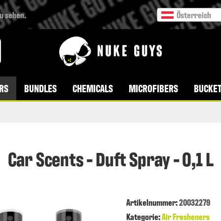
zu sehen.
Österreich
VERSANDKOSTENFREI AB 49 € BESTELLWERT
RS
BUNDLES
CHEMICALS
MICROFIBERS
BUCKET
Car Scents - Duft Spray - 0,1 L
Artikelnummer
:
20032279
Kategorie:
Air Fresheners