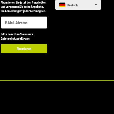
Abonnieren Sie jetzt den Newsletter
Deutsch
und verpassen Sie keine Angebote.
Die Abmeldung ist jederzeit möglich.
Newsletter Abonnieren
Newsletter Abonnieren
Bitte beachten Sie unsere
Datenschutzerklärung
Abonnieren