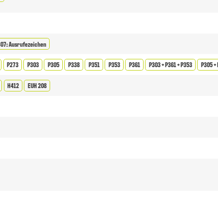
07: Ausrufezeichen
P273
P303
P305
P338
P351
P353
P361
P303 + P361 + P353
P305 + 
H412
EUH 208