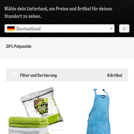
×
Wähle dein Lieferland, um Preise und Artikel für deinen
Standort zu sehen.
Deutschland
✔
20% Polyamide
20% Polyamide
Filter und Sortierung
6 Artikel