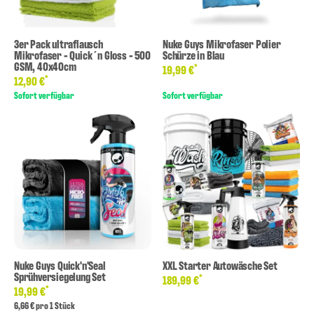
3er Pack ultraflausch
Nuke Guys Mikrofaser Polier
Mikrofaser - Quick´n Gloss - 500
Schürze in Blau
GSM, 40x40cm
*
19,99 €
*
12,90 €
Sofort verfügbar
Sofort verfügbar
Nuke Guys Quick'n'Seal
XXL Starter Autowäsche Set
Sprühversiegelung Set
*
189,99 €
*
19,99 €
6,66 € pro 1 Stück