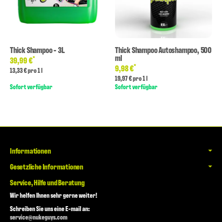
Thick Shampoo - 3L
Thick Shampoo Autoshampoo, 500
ml
*
39,99 €
*
9,98 €
13,33 € pro 1 l
19,97 € pro 1 l
Sofort verfügbar
Sofort verfügbar
Informationen
Gesetzliche Informationen
Service, Hilfe und Beratung
Wir helfen Ihnen sehr gerne weiter!
Schreiben Sie uns eine E-mail an:
service@nukeguys.com