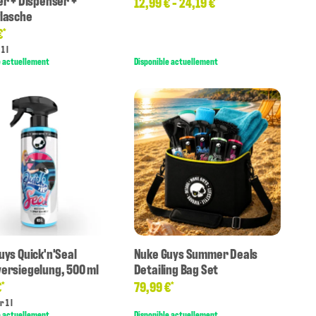
er + Dispenser +
12,99 € -
24,19 €
*
lasche
€
*
1 l
e actuellement
Disponible actuellement
uys Quick'n'Seal
Nuke Guys Summer Deals
ersiegelung, 500 ml
Detailing Bag Set
€
79,99 €
*
*
r 1 l
e actuellement
Disponible actuellement