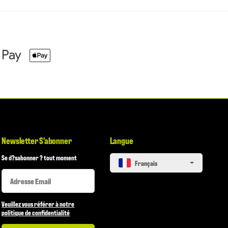
Newsletter S'abonner
Langue
Se d?sabonner ? tout moment
français
Newsletter S'abonner
Newsletter S'abonner
Veuillez vous référer à notre
politique de confidentialité