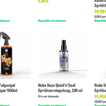
Kanist
4,90 €
*
Sprühf
39,99 
8,00 € par 
ellement
Disponible actuellement
Disponibl
Felgengel
Nuke Guys Quick'n'Seal
Nuke G
iger 500ml
Sprühversiegelung, 100 ml
Sprühv
14,99 
Prix sur demande
29,98 € pa
ellement
Disponible actuellement
Disponibl