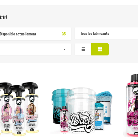
t tri
Tous les fabricants
Article Trouv?
Disponible actuellement
35