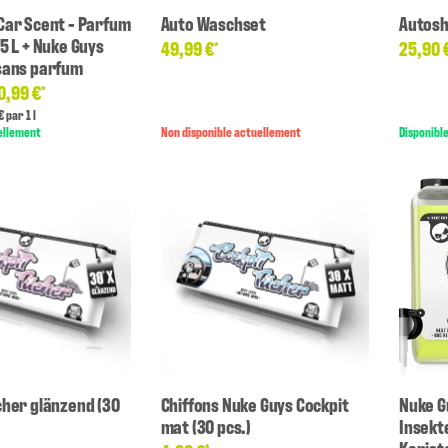
Car Scent - Parfum
Auto Waschset
Autos
5 L + Nuke Guys
49,99 €
25,90 
*
sans parfum
0,99 €
*
€ par 1 l
ellement
Non disponible actuellement
Disponibl
cher glänzend (30
Chiffons Nuke Guys Cockpit
Nuke G
mat (30 pcs.)
Insekt