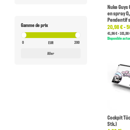
Nuke Guys 
en spray 0,
Pendentif 
Gamme de prix
20,98 € -
5
41,96 € - 101,98 
Disponible actu
EUR
Aller
Cockpit Tü
Stk.)