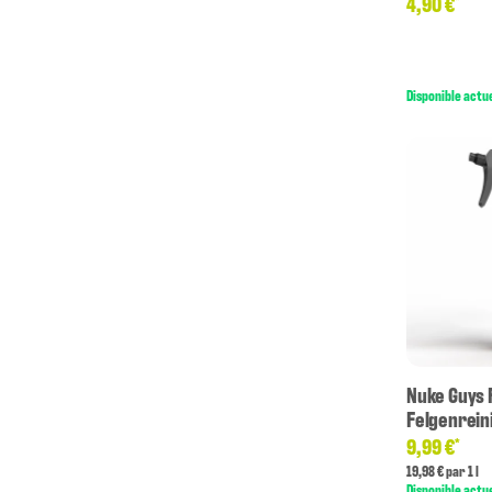
4,90 €
*
Disponible actu
Nuke Guys 
Felgenrein
9,99 €
*
19,98 € par 1 l
Disponible actu