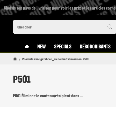
Choisis ton pays de livraison pour voir les prix et les articles corr
#CUSTOM.LINKHOME#
NEW
SPECIALS
DÉSODORISANTS
/
Produits avec gefahren_sicherheitshinweisen: P501
Page daccueil
P501
P501 Éliminer le contenu/récipient dans ...