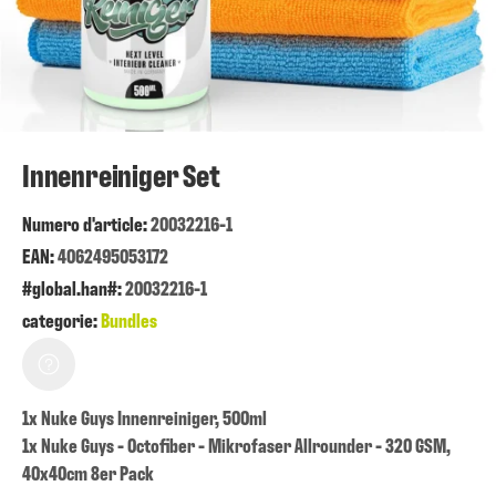
Innenreiniger Set
Numero d'article:
20032216-1
EAN:
4062495053172
#global.han#:
20032216-1
categorie:
Bundles
1x Nuke Guys Innenreiniger, 500ml
1x Nuke Guys - Octofiber - Mikrofaser Allrounder - 320 GSM,
40x40cm 8er Pack