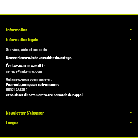
Information
Information légale
Service, aide et conseils
Nous serions ravis de vous aider davantage.
Écrivez-nous un e-mail à :
service@nukeguys.com
Ou laissez-nous vous rappeler.
Pour cela, composez notre numéro
06021 45480 0
et saisissez directement votre demande de rappel.
Newsletter S'abonner
Langue