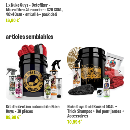
1
x
Nuke Guys - Octofiber -
Microfibre Allrounder - 320 GSM,
40x40cm - emballé - pack de 8
*
16,90 €
articles semblables
Kit d'entretien automobile Nuke
Nuke Guys Gold Bucket 5GAL +
Guys - 10 pièces
Thick Shampoo + Gel pour jantes +
Accessoires
*
99,90 €
*
70,99 €