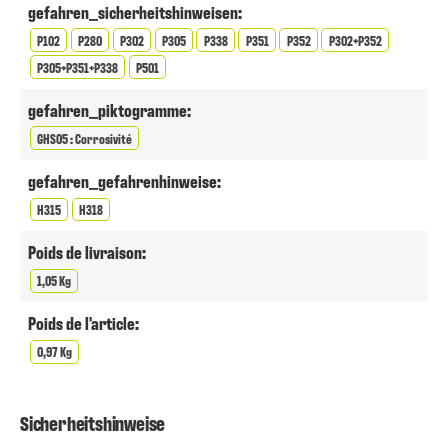
gefahren_sicherheitshinweisen:
P102
P280
P302
P305
P338
P351
P352
P302+P352
P305+P351+P338
P501
gefahren_piktogramme:
GHS05 : Corrosivité
gefahren_gefahrenhinweise:
H315
H318
Poids de livraison:
1,05 Kg
Poids de l'article:
0,97 Kg
Sicherheitshinweise