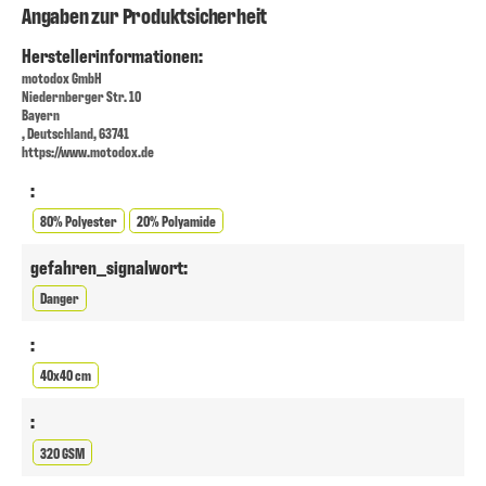
Angaben zur Produktsicherheit
Herstellerinformationen:
motodox GmbH
Niedernberger Str. 10
Bayern
, Deutschland, 63741
https://www.motodox.de
:
80% Polyester
20% Polyamide
gefahren_signalwort:
Danger
:
40x40 cm
:
320 GSM