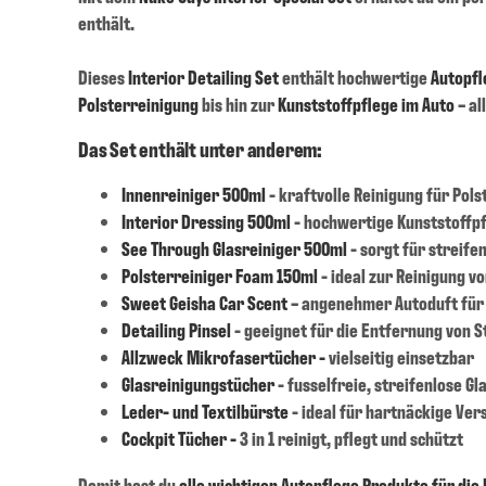
enthält.
Dieses
Interior Detailing Set
enthält hochwertige
Autopfl
Polsterreinigung
bis hin zur
Kunststoffpflege im Auto
– al
Das Set enthält unter anderem:
Innenreiniger 500ml
- kraftvolle Reinigung für Polst
Interior Dressing 500ml
- hochwertige Kunststoffp
See Through Glasreiniger 500ml
- sorgt für streife
Polsterreiniger Foam 150ml
- ideal zur Reinigung v
Sweet Geisha Car Scent
– angenehmer Autoduft für
Detailing Pinsel
- geeignet für die Entfernung von 
Allzweck Mikrofasertücher -
vielseitig einsetzbar
Glasreinigungstücher
- fusselfreie, streifenlose Gl
Leder- und Textilbürste
- ideal für hartnäckige Ve
Cockpit Tücher -
3 in 1 reinigt, pflegt und schützt
Damit hast du
alle wichtigen Autopflege Produkte für die