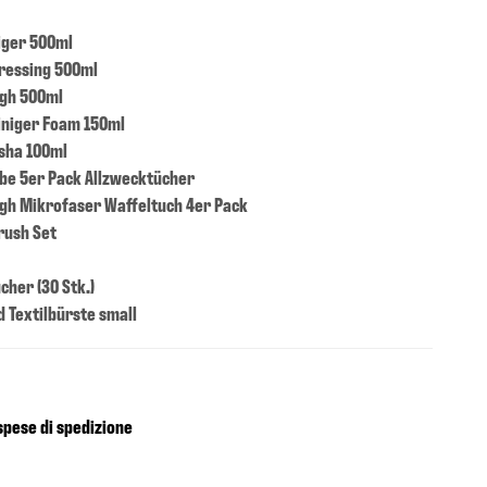
iger 500ml
Dressing 500ml
ugh 500ml
iniger Foam 150ml
sha 100ml
ebe 5er Pack Allzwecktücher
gh Mikrofaser Waffeltuch 4er Pack
rush Set
cher (30 Stk.)
d Textilbürste small
pese di spedizione