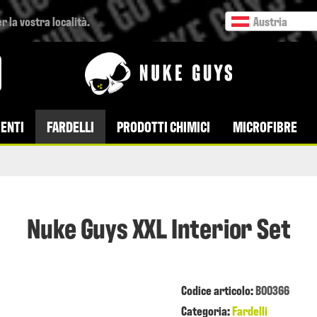
r la vostra località.
Austria
ENTI
FARDELLI
PRODOTTI CHIMICI
MICROFIBRE
Nuke Guys XXL Interior Set
Codice articolo:
B00366
Categoria:
Fardelli