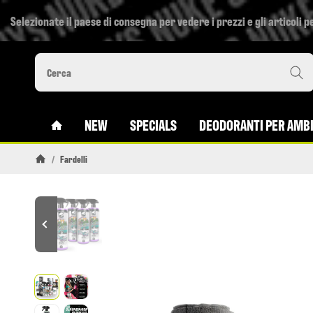
Selezionate il paese di consegna per vedere i prezzi e gli articoli pe
#CUSTOM.LINKHOME#
NEW
SPECIALS
DEODORANTI PER AMBI
/
Fardelli
Pagina di avvio