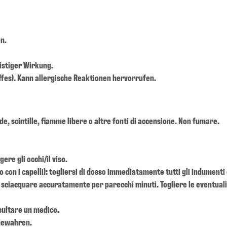
n.
istiger Wirkung.
ffes). Kann allergische Reaktionen hervorrufen.
de, scintille, fiamme libere o altre fonti di accensione. Non fumare.
re gli occhi/il viso.
con i capelli): togliersi di dosso immediatamente tutti gli indumenti 
sciacquare accuratamente per parecchi minuti. Togliere le eventuali l
nsultare un medico.
fgewahren.