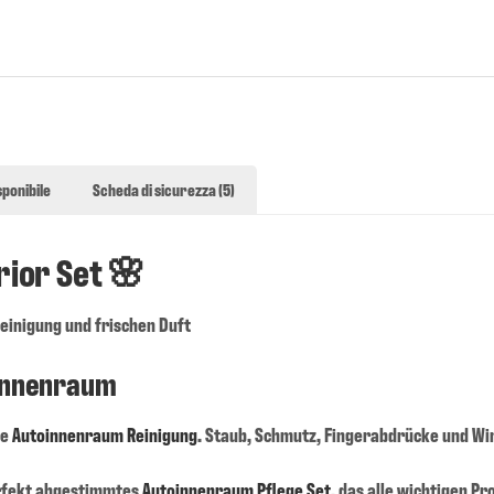
sponibile
Scheda di sicurezza (5)
rior Set 🌸
einigung und frischen Duft
ginnenraum
he
Autoinnenraum Reinigung
. Staub, Schmutz, Fingerabdrücke und Wi
erfekt abgestimmtes
Autoinnenraum Pflege Set
, das alle wichtigen P