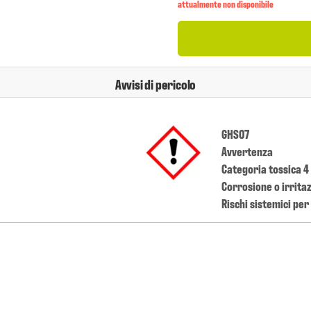
attualmente non disponibile
Avvisi di pericolo
GHS07
Avvertenza
Categoria tossica 4 
Corrosione o irrita
Rischi sistemici per 