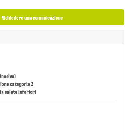
Richiedere una comunicazione
(nocivo)
zione categoria 2
la salute inferiori