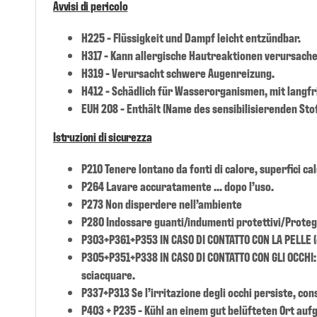
Avvisi di pericolo
H225 - Flüssigkeit und Dampf leicht entzündbar.
H317 - Kann allergische Hautreaktionen verursache
H319 - Verursacht schwere Augenreizung.
H412 - Schädlich für Wasserorganismen, mit langfr
EUH 208 - Enthält (Name des sensibilisierenden Sto
Istruzioni di sicurezza
P210 Tenere lontano da fonti di calore, superfici cal
P264 Lavare accuratamente ... dopo l’uso.
P273 Non disperdere nell’ambiente
P280 Indossare guanti/indumenti protettivi/Protegge
P303+P361+P353 IN CASO DI CONTATTO CON LA PELLE (o 
P305+P351+P338 IN CASO DI CONTATTO CON GLI OCCHI: 
sciacquare.
P337+P313 Se l’irritazione degli occhi persiste, co
P403 + P235 - Kühl an einem gut belüfteten Ort au