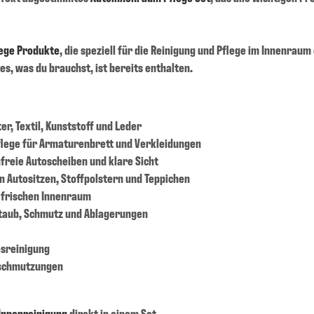
ege Produkte
, die speziell für die Reinigung und Pflege im Innenrau
les, was du brauchst, ist bereits enthalten.
er, Textil, Kunststoff und Leder
flege für Armaturenbrett und Verkleidungen
nfreie Autoscheiben und klare Sicht
on Autositzen, Stoffpolstern und Teppichen
 frischen Innenraum
Staub, Schmutz und Ablagerungen
asreinigung
rschmutzungen
 Innenreinigung
direkt in einem Set.