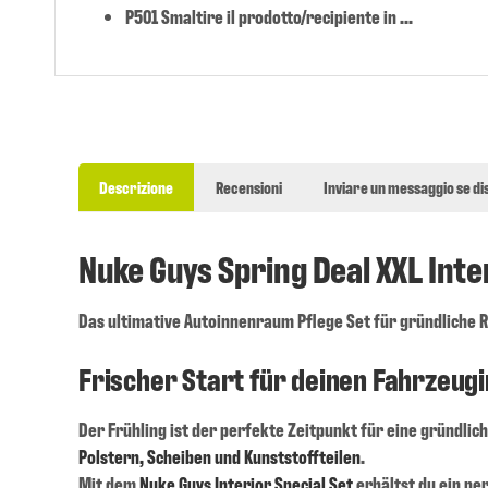
P501 Smaltire il prodotto/recipiente in ...
Descrizione
Recensioni
Inviare un messaggio se di
Nuke Guys Spring Deal XXL Inte
Das ultimative Autoinnenraum Pflege Set für gründliche R
Frischer Start für deinen Fahrzeu
Der Frühling ist der perfekte Zeitpunkt für eine gründlic
Polstern, Scheiben und Kunststoffteilen
.
Mit dem
Nuke Guys Interior Special Set
erhältst du ein p