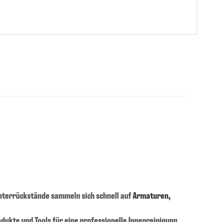
nterrückstände sammeln sich schnell auf
Armaturen,
rodukte und Tools für eine professionelle Innenreinigung