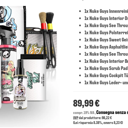
1x Nuke Guys Innenrein
1x Nuke Guys Interior 
1x Nuke Guys See Thro
1x Nuke Guys Polsterre
1x Nuke Guys Sweet Gei
1x Nuke Guys Asphaltli
1x Nuke Guys See Throu
1x Nuke Guys Interior B
1x Nuke Guys Scrub Pad
1x Nuke Guys Cockpit Tü
1x Nuke Guys Leder- un
89,99 €
Consegna senza s
compr. 19% IVA ,
UVP
dal produttore: 98,22 €
(Lei risparmia
8.38%
, ovvero
8,23 €
)