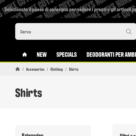
Selezionate il paese di consegna per vedere i prezzi e gli articoli pe
#CUSTOM.LINKHOME#
NEW
SPECIALS
DEODORANTI PER AMBI
/
Accessories
/
Clothing
/
Shirts
Pagina di avvio
Shirts
Kategorien
Filtri e