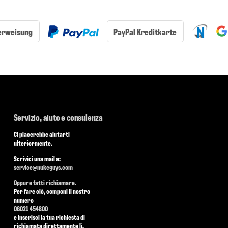
erweisung
PayPal Kreditkarte
Servizio, aiuto e consulenza
Ci piacerebbe aiutarti
ulteriormente.
Scrivici una mail a:
service@nukeguys.com
Oppure fatti richiamare.
Per fare ciò, componi il nostro
numero
06021 454800
e inserisci la tua richiesta di
richiamata direttamente lì.