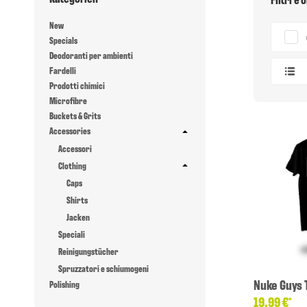
New
Specials
Deodoranti per ambienti
Fardelli
Prodotti chimici
Microfibre
Buckets & Grits
Accessories
Accessori
Clothing
Caps
Shirts
Jacken
Speciali
Reinigungstücher
Spruzzatori e schiumogeni
Nuke Guys T
Polishing
19,99 €
*