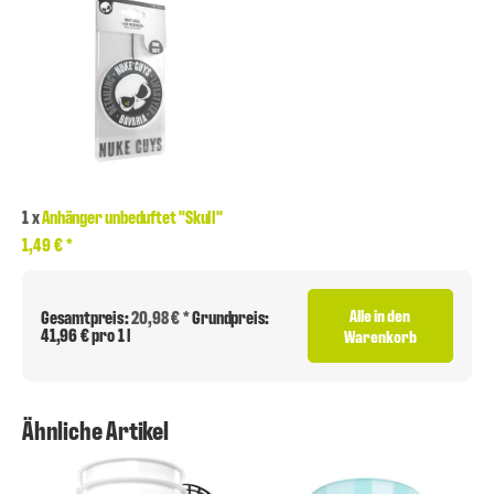
1
x
Anhänger unbeduftet "Skull"
1,49 €
*
Alle in den
Gesamtpreis:
20,98 € *
Grundpreis:
41,96 € pro 1 l
Warenkorb
Ähnliche Artikel