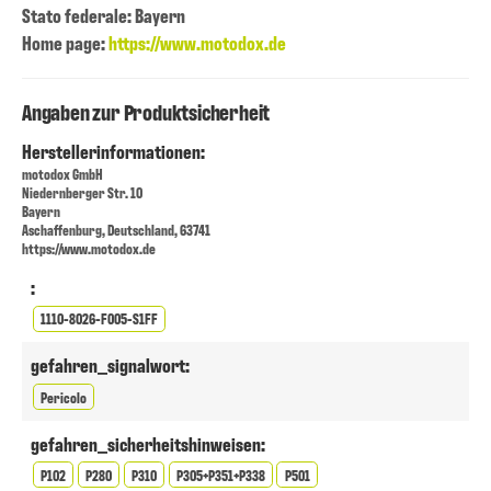
Stato federale: Bayern
Home page:
https://www.motodox.de
Angaben zur Produktsicherheit
Herstellerinformationen:
motodox GmbH
Niedernberger Str. 10
Bayern
Aschaffenburg, Deutschland, 63741
https://www.motodox.de
:
1110-8026-F005-S1FF
gefahren_signalwort:
Pericolo
gefahren_sicherheitshinweisen:
P102
P280
P310
P305+P351+P338
P501