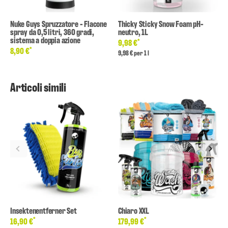
Nuke Guys Spruzzatore - Flacone
Thicky Sticky Snow Foam pH-
spray da 0,5 litri, 360 gradi,
neutro, 1L
sistema a doppia azione
*
9,98 €
*
8,90 €
9,98 € per 1 l
Articoli simili
Insektenentferner Set
Chiaro XXL
*
*
16,90 €
179,99 €