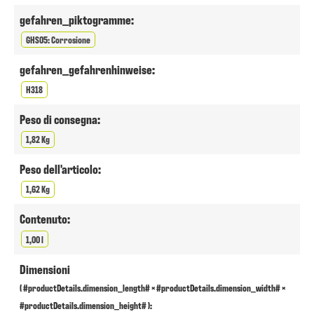
gefahren_piktogramme:
GHS05: Corrosione
gefahren_gefahrenhinweise:
H318
Peso di consegna:
1,82 Kg
Peso dell'articolo:
1,62 Kg
Contenuto:
1,00 l
Dimensioni
( #productDetails.dimension_length# × #productDetails.dimension_width# ×
#productDetails.dimension_height# ):