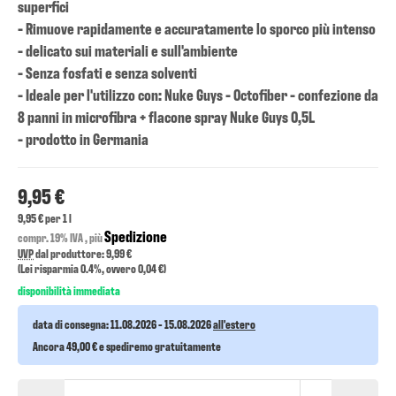
superfici
- Rimuove rapidamente e accuratamente lo sporco più intenso
- delicato sui materiali e sull'ambiente
- Senza fosfati e senza solventi
- Ideale per l'utilizzo con: Nuke Guys - Octofiber - confezione da
8 panni in microfibra + flacone spray Nuke Guys 0,5L
- prodotto in Germania
9,95 €
9,95 € per 1 l
Spedizione
compr. 19% IVA , più
UVP
dal produttore: 9,99 €
(Lei risparmia
0.4%
, ovvero
0,04 €
)
disponibilità immediata
data di consegna:
11.08.2026 - 15.08.2026
all'estero
Ancora 49,00 € e spediremo gratuitamente