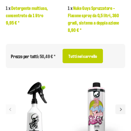
1
x
Detergente multiuso,
1
x
Nuke Guys Spruzzatore -
concentrato da 1 litro
Flacone spray da 0,5 litri, 360
9,95 €
*
gradi, sistema a doppia azione
8,90 €
*
Prezzo per tutti:
50,49 € *
Tutti nel carrello