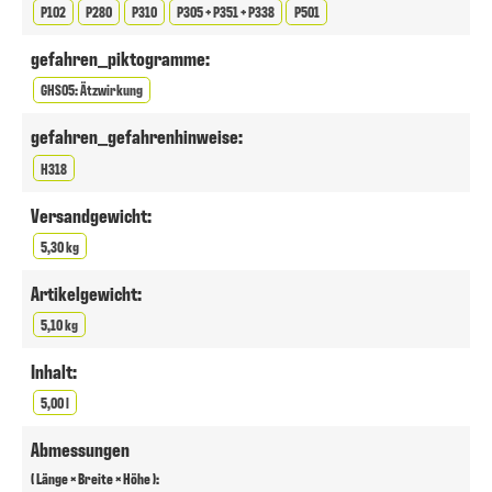
P102
P280
P310
P305 + P351 + P338
P501
gefahren_piktogramme:
GHS05: Ätzwirkung
gefahren_gefahrenhinweise:
H318
Versandgewicht:
5,30 kg
Artikelgewicht:
5,10 kg
Inhalt:
5,00 l
Abmessungen
( Länge × Breite × Höhe ):