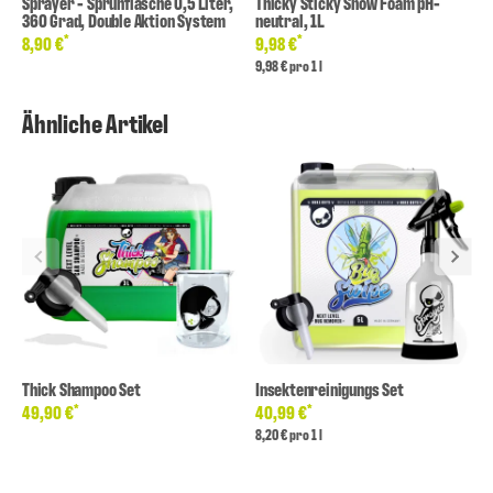
Sprayer - Sprühflasche 0,5 Liter,
Thicky Sticky Snow Foam pH-
360 Grad, Double Aktion System
neutral, 1L
*
*
8,90 €
9,98 €
9,98 € pro 1 l
Ähnliche Artikel
Thick Shampoo Set
Insektenreinigungs Set
*
*
49,90 €
40,99 €
8,20 € pro 1 l