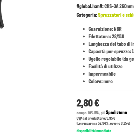
#global.han#:
CHS-3A 260mm
Categoria:
Spruzzatori e sch
Guarnizione: NBR
Filettatura: 28/410
Lunghezza del tubo di 
Capacità per spruzzo: 1
Ugello regolabile (da ge
Facilità di utilizzo
Impermeabile
Colore: nero
2,80 €
Spedizione
compr. 19% IVA , più
UVP
dal produttore: 5,95 €
(Lei risparmia
52.94%
, ovvero
3,15 €
)
disponibilità immediata