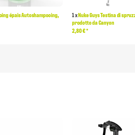
ing épais Autoshampooing,
1
x
Nuke Guys Testina di spru
prodotto da Canyon
2,80 €
*