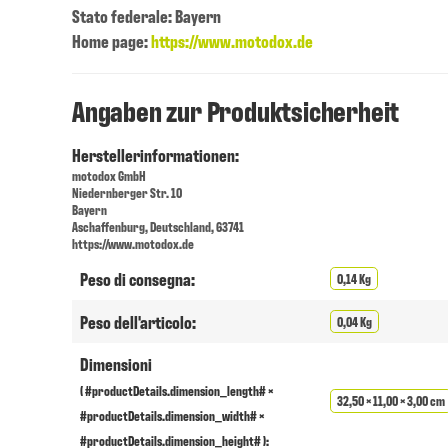
Stato federale: Bayern
Home page:
https://www.motodox.de
Angaben zur Produktsicherheit
Herstellerinformationen:
motodox GmbH
Niedernberger Str. 10
Bayern
Aschaffenburg, Deutschland, 63741
https://www.motodox.de
Peso di consegna:
0,14 Kg
Peso dell'articolo:
0,04 Kg
Dimensioni
( #productDetails.dimension_length# ×
32,50 × 11,00 × 3,00 cm
#productDetails.dimension_width# ×
#productDetails.dimension_height# ):