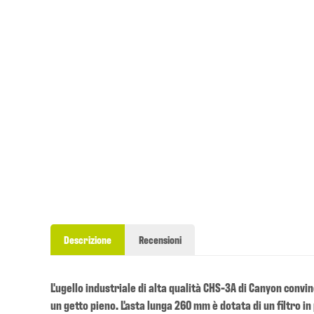
Descrizione
Recensioni
L'ugello industriale di alta qualità CHS-3A di Canyon convi
un getto pieno. L'asta lunga 260 mm è dotata di un filtro i