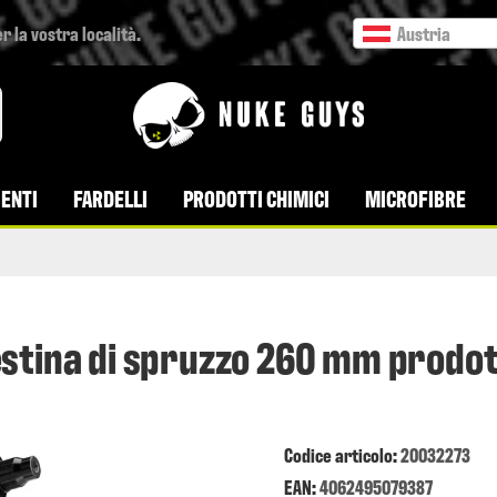
r la vostra località.
Austria
ENTI
FARDELLI
PRODOTTI CHIMICI
MICROFIBRE
estina di spruzzo 260 mm prodot
Codice articolo:
20032273
EAN:
4062495079387