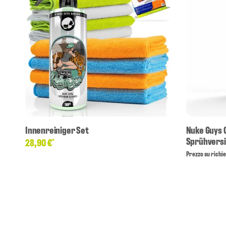
Innenreiniger Set
Nuke Guys Q
Sprühversi
28,90 €
*
Prezzo su richi