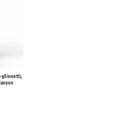
li insetti,
 Canyon