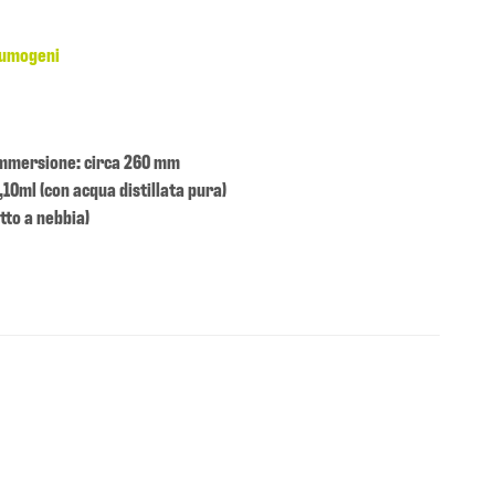
iumogeni
immersione: circa 260 mm
,10ml (con acqua distillata pura)
tto a nebbia)