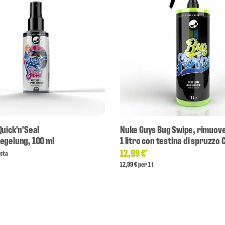
uick'n'Seal
Nuke Guys Bug Swipe, rimuove g
egelung, 100 ml
1 litro con testina di spruzzo
12,99 €
*
esta
12,99 € per 1 l