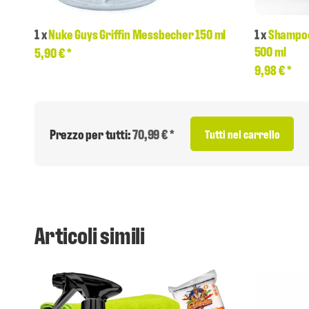
1
x
Nuke Guys Griffin Messbecher 150 ml
1
x
Shampoo
500 ml
5,90 €
*
9,98 €
*
Prezzo per tutti:
70,99 € *
Tutti nel carrello
Articoli simili