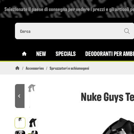
Selezionate il paese di consegna per vedere i prezzi e gli articoli pe
#CUSTOM.LINKHOME#
NEW
SPECIALS
DEODORANTI PER AMBI
/
Accessories
/
Spruzzatori e schiumogeni
Pagina di avvio
Nuke Guys T