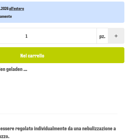
8.2026
all'estero
itamente
pz.
Nel carrello
n geladen ...
può essere regolato individualmente da una nebulizzazione a
uzzo.