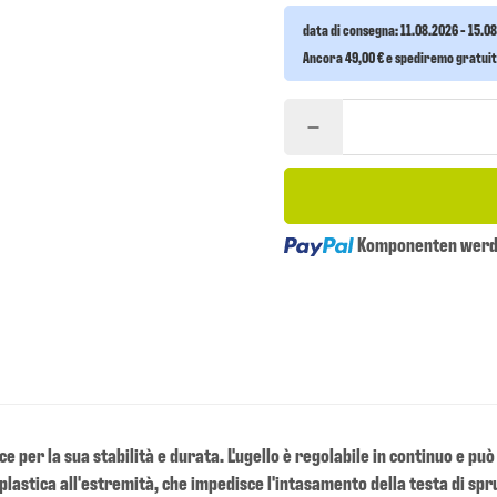
data di consegna:
11.08.2026 - 15.0
Ancora 49,00 € e spediremo gratu
Loading...
Komponenten werde
nce per la sua stabilità e durata. L'ugello è regolabile in continuo e 
n plastica all'estremità, che impedisce l'intasamento della testa di spr