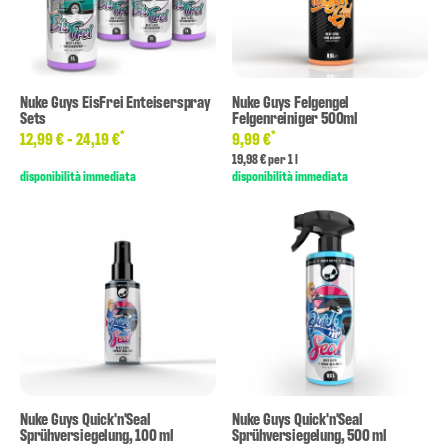
Nuke Guys EisFrei Enteiserspray
Nuke Guys Felgengel
Sets
Felgenreiniger 500ml
*
*
12,99 € -
24,19 €
9,99 €
19,98 € per 1 l
disponibilità immediata
disponibilità immediata
Nuke Guys Quick'n'Seal
Nuke Guys Quick'n'Seal
Sprühversiegelung, 100 ml
Sprühversiegelung, 500 ml