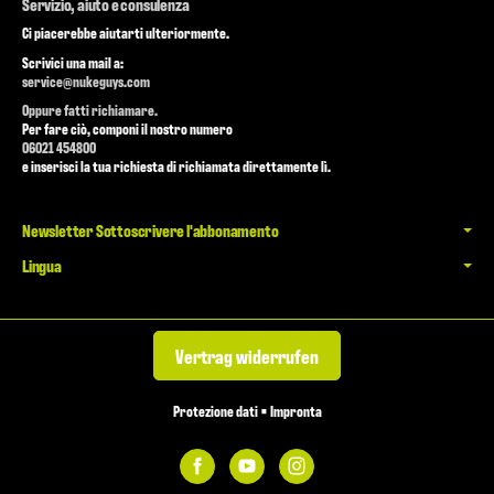
Servizio, aiuto e consulenza
Ci piacerebbe aiutarti ulteriormente.
Scrivici una mail a:
service@nukeguys.com
Oppure fatti richiamare.
Per fare ciò, componi il nostro numero
06021 454800
e inserisci la tua richiesta di richiamata direttamente lì.
Newsletter Sottoscrivere l'abbonamento
Lingua
Vertrag widerrufen
Protezione dati
•
Impronta