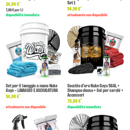
Set 1
*
34,99 €
*
54,56 €
7,00 € per 1 l
disponibilità immediata
attualmente non disponibile
Set per il lavaggio a mano Nuke
Secchio d'oro Nuke Guys 5GAL +
Guys - LAVAGGIO E ASCIUGATURA
Shampoo denso + Gel per cerchi +
Accessori
*
54,99 €
*
70,99 €
attualmente non disponibile
disponibilità immediata