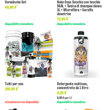
Vorwäsche Set
Nuke Guys Secchio con teschio
5GAL + Tanica di shampoo denso
*
40,90 €
3L + Microfibra + Caraffa
dosatrice
*
72,90 €
disponibilità immediata
disponibilità immediata
Tutti per uno
Detergente multiuso,
concentrato da 1 litro
*
189,99 €
*
9,95 €
9,95 € per 1 l
attualmente non disponibile
disponibilità immediata