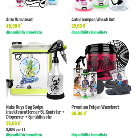
Auto Waschset
Autoshampoo Wasch Set
*
*
49,99 €
25,90 €
disponibilità immediata
disponibilità immediata
Nuke Guys Bug Swipe
Premium Felgen Waschset
Insektenentferner 5L Kanister +
*
69,99 €
Dispenser + Sprühflasche
*
39,99 €
8,00 € per 1 l
disponibilità immediata
disponibilità immediata