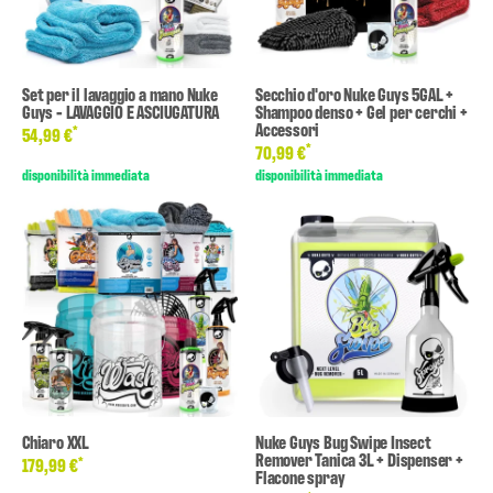
Set per il lavaggio a mano Nuke
Secchio d'oro Nuke Guys 5GAL +
Guys - LAVAGGIO E ASCIUGATURA
Shampoo denso + Gel per cerchi +
Accessori
*
54,99 €
*
70,99 €
disponibilità immediata
disponibilità immediata
Chiaro XXL
Nuke Guys Bug Swipe Insect
Remover Tanica 3L + Dispenser +
*
179,99 €
Flacone spray