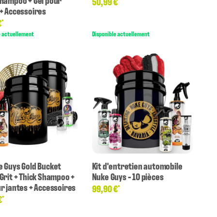
Shampoo + Gel pour
50,99 €
*
 + Accessoires
€
*
e actuellement
Disponible actuellement
e Guys Gold Bucket
Kit d'entretien automobile
 Grit + Thick Shampoo +
Nuke Guys - 10 pièces
ur jantes + Accessoires
99,90 €
*
€
*