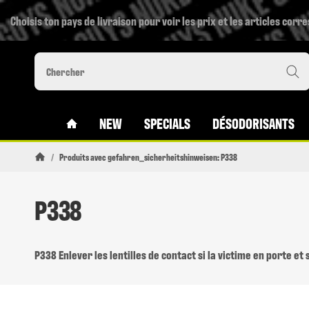
Choisis ton pays de livraison pour voir les prix et les articles corr
#CUSTOM.LINKHOME#
NEW
SPECIALS
DÉSODORISANTS
/
Produits avec gefahren_sicherheitshinweisen: P338
Page daccueil
P338
P338 Enlever les lentilles de contact si la victime en porte et