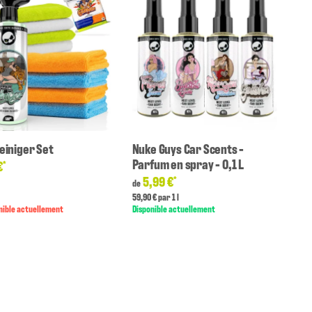
einiger Set
Nuke Guys Car Scents -
Parfum en spray - 0,1 L
€
*
5,99 €
*
de
59,90 € par 1 l
nible actuellement
Disponible actuellement