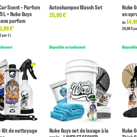
Car Scent - Parfum
Autoshampoo Wasch Set
Nuke G
5 L + Nuke Guys
en spra
25,90 €
*
sans parfum
14,9
de
0,99 €
*
29,98 € pa
€ par 1 l
ellement
Disponible actuellement
Disponibl
- Kit de nettoyage
Nuke Guys set de lavage à la
Nuke G