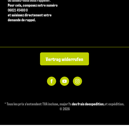
Ou laissez-nous vous rappeler.
Pour cela, composez notre numéro
06021 45480 0
et saisissez directement votre
demande de rappel.
Vertrag widerrufen
*
Tous les prix s'entendent TVA incluse, major?s
des frais deexpedition
,et expédition.
© 2026