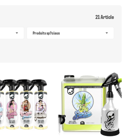
21 Article
Produits sp?ciaux