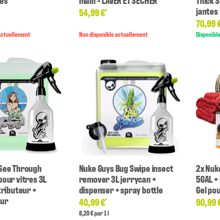
ges
main - LAVER ET SECHER
Thick 
jantes
54,99 €
*
70,99 
actuellement
Non disponible actuellement
Disponibl
See Through
Nuke Guys Bug Swipe insect
2x Nuk
pour vitres 3L
remover 3L jerrycan +
5GAL +
tributeur +
dispenser + spray bottle
Gel po
eur
40,99 €
90,99 
*
8,20 € par 1 l