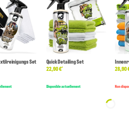
xtilreinigungs Set
Quick Detailing Set
Innenr
22,90 €
28,90 
*
ellement
Disponible actuellement
Non dispo