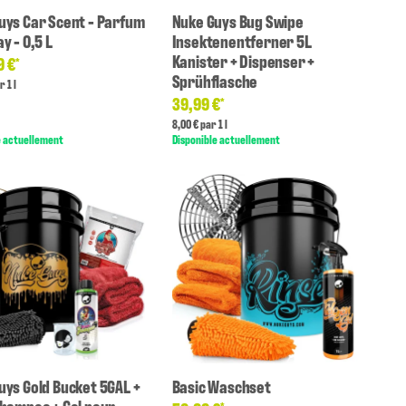
uys Car Scent - Parfum
Nuke Guys Bug Swipe
y - 0,5 L
Insektenentferner 5L
Kanister + Dispenser +
9 €
*
Sprühflasche
r 1 l
39,99 €
*
8,00 € par 1 l
e actuellement
Disponible actuellement
uys Gold Bucket 5GAL +
Basic Waschset