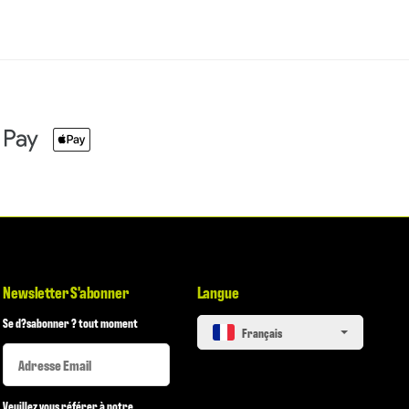
Newsletter S'abonner
Langue
Se d?sabonner ? tout moment
français
Newsletter S'abonner
Newsletter S'abonner
Veuillez vous référer à notre