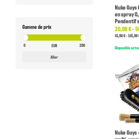
Nuke Guys 
en spray 0,
Pendentif 
Gamme de prix
20,98 € -
5
41,96 € - 101,98 
EUR
Disponible actu
Aller
Nuke Guys 