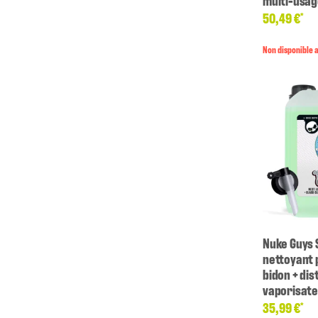
multi-usa
50,49 €
*
Non disponible 
Nuke Guys 
nettoyant 
bidon + dis
vaporisat
35,99 €
*