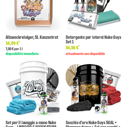
Allzweckreiniger, 5L Konzentrat
Detergente per interni Nuke Guys
Set 1
*
34,99 €
*
54,56 €
7,00 € per 1 l
disponibilità immediata
attualmente non disponibile
Set per il lavaggio a mano Nuke
Secchio d'oro Nuke Guys 5GAL +
Guys - LAVAGGIO E ASCIUGATURA
Shampoo denso + Gel per cerchi +