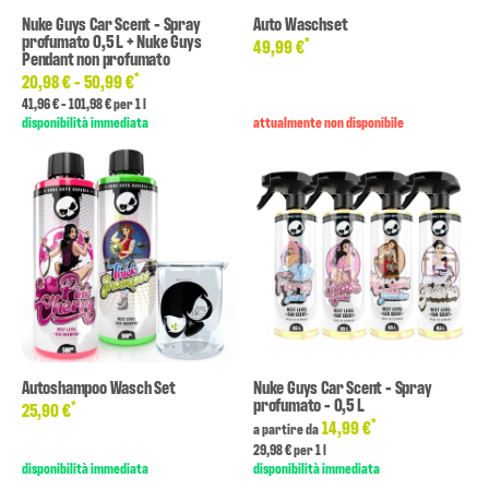
Nuke Guys Car Scent - Spray
Auto Waschset
profumato 0,5 L + Nuke Guys
*
49,99 €
Pendant non profumato
*
20,98 € -
50,99 €
41,96 € - 101,98 € per 1 l
disponibilità immediata
attualmente non disponibile
Autoshampoo Wasch Set
Nuke Guys Car Scent - Spray
profumato - 0,5 L
*
25,90 €
*
14,99 €
a partire da
29,98 € per 1 l
disponibilità immediata
disponibilità immediata