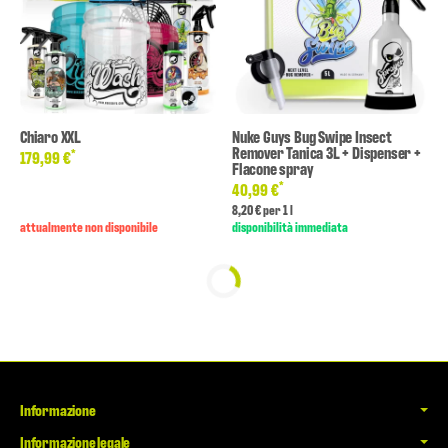
Chiaro XXL
Nuke Guys Bug Swipe Insect
Remover Tanica 3L + Dispenser +
*
179,99 €
Flacone spray
*
40,99 €
8,20 € per 1 l
attualmente non disponibile
disponibilità immediata
Informazione
Informazione legale