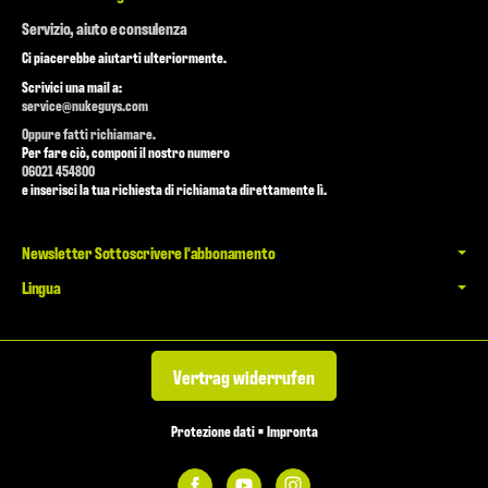
Servizio, aiuto e consulenza
Ci piacerebbe aiutarti ulteriormente.
Scrivici una mail a:
service@nukeguys.com
Oppure fatti richiamare.
Per fare ciò, componi il nostro numero
06021 454800
e inserisci la tua richiesta di richiamata direttamente lì.
Newsletter Sottoscrivere l'abbonamento
Lingua
Vertrag widerrufen
Protezione dati
•
Impronta