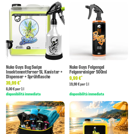
Nuke Guys Bug Swipe
Nuke Guys Felgengel
Insektenentferner 5L Kanister +
Felgenreiniger 500ml
Dispenser + Sprühflasche
*
9,99 €
*
39,99 €
19,98 € per 1 l
8,00 € per 1 l
disponibilità immediata
disponibilità immediata