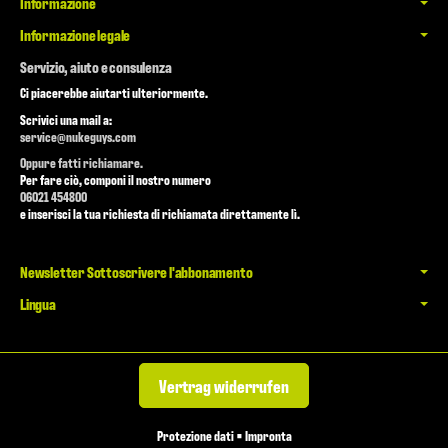
Informazione
Informazione legale
Servizio, aiuto e consulenza
Ci piacerebbe aiutarti ulteriormente.
Scrivici una mail a:
service@nukeguys.com
Oppure fatti richiamare.
Per fare ciò, componi il nostro numero
06021 454800
e inserisci la tua richiesta di richiamata direttamente lì.
Newsletter Sottoscrivere l'abbonamento
Lingua
Vertrag widerrufen
Protezione dati
•
Impronta