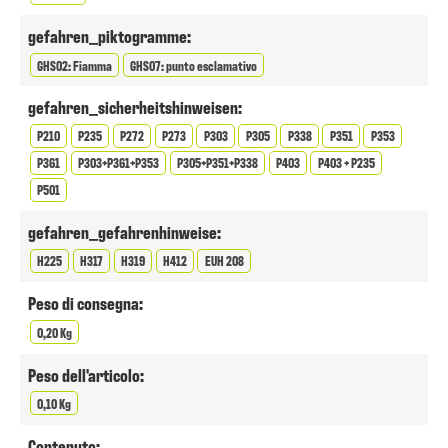
gefahren_piktogramme:
GHS02: Fiamma
GHS07: punto esclamativo
gefahren_sicherheitshinweisen:
P210
P235
P272
P273
P303
P305
P338
P351
P353
P361
P303+P361+P353
P305+P351+P338
P403
P403 + P235
P501
gefahren_gefahrenhinweise:
H225
H317
H319
H412
EUH 208
Peso di consegna:
0,20 Kg
Peso dell'articolo:
0,10 Kg
Contenuto: