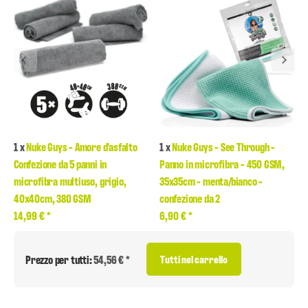
1
x
Nuke Guys - Amore d'asfalto
1
x
Nuke Guys - See Through -
Confezione da 5 panni in
Panno in microfibra - 450 GSM,
microfibra multiuso, grigio,
35x35cm - menta/bianco -
40x40cm, 380 GSM
confezione da 2
14,99 €
*
6,90 €
*
Prezzo per tutti:
54,56 € *
Tutti nel carrello