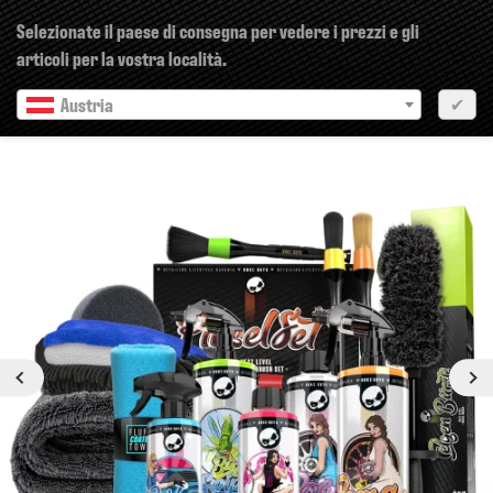
×
Selezionate il paese di consegna per vedere i prezzi e gli
articoli per la vostra località.
Austria
✔
Precedente
Prossimo