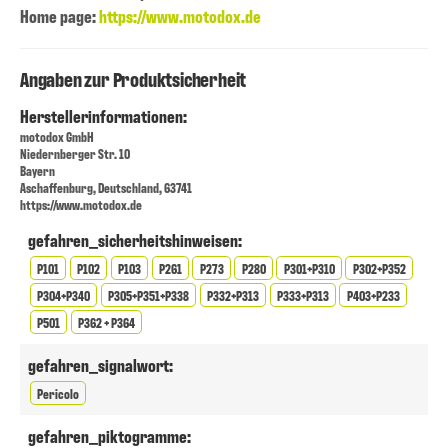
Home page:
https://www.motodox.de
Angaben zur Produktsicherheit
Herstellerinformationen:
motodox GmbH
Niedernberger Str. 10
Bayern
Aschaffenburg, Deutschland, 63741
https://www.motodox.de
gefahren_sicherheitshinweisen:
P101
P102
P103
P261
P273
P280
P301+P310
P302+P352
P304+P340
P305+P351+P338
P332+P313
P333+P313
P403+P233
P501
P362 + P364
gefahren_signalwort:
Pericolo
gefahren_piktogramme: