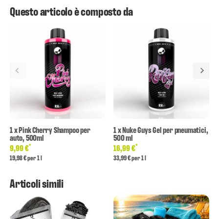
Questo articolo è composto da
1
x
Pink Cherry Shampoo per
1
x
Nuke Guys Gel per pneumatici,
auto, 500ml
500 ml
*
*
9,99 €
16,99 €
19,98 € per 1 l
33,99 € per 1 l
Articoli simili