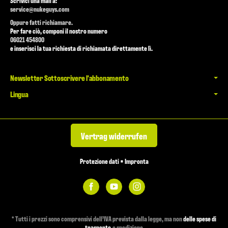
Scrivici una mail a:
service@nukeguys.com
Oppure fatti richiamare.
Per fare ciò, componi il nostro numero
06021 454800
e inserisci la tua richiesta di richiamata direttamente lì.
Newsletter Sottoscrivere l'abbonamento
Lingua
Vertrag widerrufen
Protezione dati
•
Impronta
*
Tutti i prezzi sono comprensivi dell’IVA prevista dalla legge, ma non
delle spese di
trasporto
,e spedizione