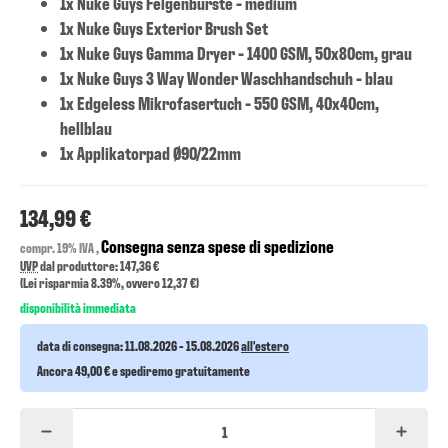
1x Nuke Guys Felgenbürste - medium
1x Nuke Guys Exterior Brush Set
1x Nuke Guys Gamma Dryer - 1400 GSM, 50x80cm, grau
1x Nuke Guys 3 Way Wonder Waschhandschuh - blau
1x Edgeless Mikrofasertuch - 550 GSM, 40x40cm,
hellblau
1x Applikatorpad Ø90/22mm
134,99 €
Consegna senza spese di spedizione
compr. 19% IVA ,
UVP
dal produttore: 147,36 €
(Lei risparmia
8.39%
, ovvero
12,37 €
)
disponibilità immediata
data di consegna:
11.08.2026 - 15.08.2026
all'estero
Ancora 49,00 € e spediremo gratuitamente