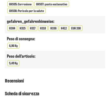
GHS05: Corrosione
GHS07: punto esclamativo
GHS08: Pericolo per la salute
gefahren_gefahrenhinweise:
H304
H315
H317
H318
H336
H412
EUH 208
Peso di consegna:
6,96 Kg
Peso dell'articolo:
5,49 Kg
Recensioni
Scheda di sicurezza