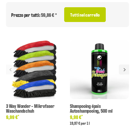
Prezzo per tutti:
59,86 € *
Tutti nel carrello
3 Way Wonder - Mikrofaser
Shampooing épais
Waschandschuh
Autoshampooing, 500 ml
*
*
9,99 €
9,98 €
19,97 € per 1 l