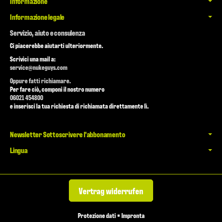
Informazione
Informazione legale
Servizio, aiuto e consulenza
Ci piacerebbe aiutarti ulteriormente.
Scrivici una mail a:
service@nukeguys.com
Oppure fatti richiamare.
Per fare ciò, componi il nostro numero
06021 454800
e inserisci la tua richiesta di richiamata direttamente lì.
Newsletter Sottoscrivere l'abbonamento
Lingua
Vertrag widerrufen
Protezione dati
•
Impronta