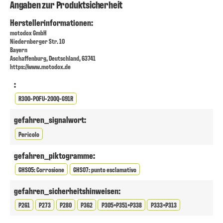
Angaben zur Produktsicherheit
Herstellerinformationen:
motodox GmbH
Niedernberger Str. 10
Bayern
Aschaffenburg, Deutschland, 63741
https://www.motodox.de
:
R300-P0FU-200Q-G91R
gefahren_signalwort:
Pericolo
gefahren_piktogramme:
GHS05: Corrosione
GHS07: punto esclamativo
gefahren_sicherheitshinweisen:
P261
P273
P280
P362
P305+P351+P338
P333+P313