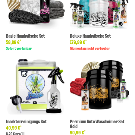
Basic Handwäsche Set
Deluxe Handwäsche Set
*
*
59,86 €
179,99 €
Sofort verfügbar
Momentan nicht verfügbar
Insektenreinigungs Set
Premium Auto Wascheimer Set
Gold
*
40,99 €
*
90,99 €
8,20 € pro 1 l