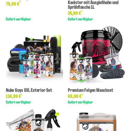
Kanister mit Ausgießhahn und
*
79,99 €
Sprühflasche 1L
*
35,99 €
Sofort verfügbar
Sofort verfügbar
Nuke Guys XXL Exterior Set
Premium Felgen Waschset
*
*
134,99 €
69,99 €
Sofort verfügbar
Sofort verfügbar