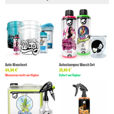
Auto Waschset
Autoshampoo Wasch Set
*
*
49,99 €
25,90 €
Momentan nicht verfügbar
Sofort verfügbar