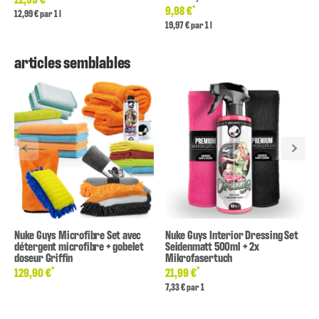
*
9,98 €
12,99 € par 1 l
19,97 € par 1 l
articles semblables
Nuke Guys Microfibre Set avec
Nuke Guys Interior Dressing Set
détergent microfibre + gobelet
Seidenmatt 500ml + 2x
doseur Griffin
Mikrofasertuch
*
*
129,90 €
21,99 €
7,33 € par 1