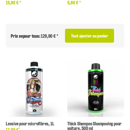
15,90 €
*
5,90 €
*
Prix eepour tous:
129,90 € *
Tout ajouter au panier
Lessive pour microfibres, 1L
Thick Shampoo Shampooing pour
voiture, 500 ml
*
12,99 €