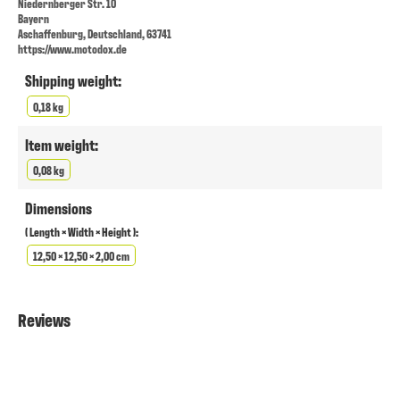
Niedernberger Str. 10
Bayern
Aschaffenburg, Deutschland, 63741
https://www.motodox.de
Shipping weight:
0,18 kg
Item weight:
0,08 kg
Dimensions
( Length × Width × Height ):
12,50 × 12,50 × 2,00 cm
Reviews