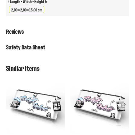
( Length × Width × Height ):
2,00 × 2,00 × 15,00 cm
Reviews
Safety Data Sheet
Similar items