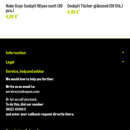
Nuke Guys Cockpit Wipes matt (30
Cockpit Tücher glänzend (30 Stk.)
pcs.)
*
4,90 €
*
4,90 €
Information
Legal
Service, help and advice
We would love to help you further.
Write us an email to:
service@nukeguys.com
Or let us call you back.
To do this, dial our number
06021 45480 0
and enter your callback request directly there.