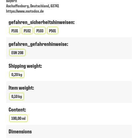
Bayern
Aschaffenburg, Deutschland, 63741
https://www.motodox.de
gefahren_sicherheitshinweisen:
P101
P102
P103
P501
gefahren_gefahrenhinweise:
EUH 208
Shipping weight:
0,20 kg
Item weight:
0,10 kg
Content:
100,00 ml
Dimensions