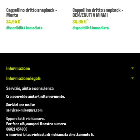
Cappellino dritto snapback -
Cappellino dritto snapback -
Menta
BENVENUTI A MIAMI
*
*
34,95 €
34,95 €
disponibilità immediata
disponibilità immediata
Informazione
Informazione legale
Servizio, aiuto e consulenza
Ci piacerebbe aiutarti ulteriormente.
Scrivici una mail a:
service@nukeguys.com
Oppure fatti richiamare.
Per fare ciò, componi il nostro numero
06021 454800
e inserisci la tua richiesta di richiamata direttamente lì.