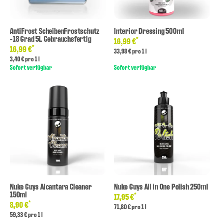
AntiFrost ScheibenFrostschutz
Interior Dressing 500ml
-18 Grad 5L Gebrauchsfertig
*
16,99 €
*
16,99 €
33,98 € pro 1 l
3,40 € pro 1 l
Sofort verfügbar
Sofort verfügbar
Nuke Guys Alcantara Cleaner
Nuke Guys All in One Polish 250ml
150ml
*
17,95 €
*
8,90 €
71,80 € pro 1 l
59,33 € pro 1 l