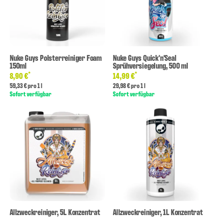
Nuke Guys Polsterreiniger Foam
Nuke Guys Quick'n'Seal
150ml
Sprühversiegelung, 500 ml
*
*
8,90 €
14,99 €
59,33 € pro 1 l
29,98 € pro 1 l
Sofort verfügbar
Sofort verfügbar
Allzweckreiniger, 5L Konzentrat
Allzweckreiniger, 1L Konzentrat