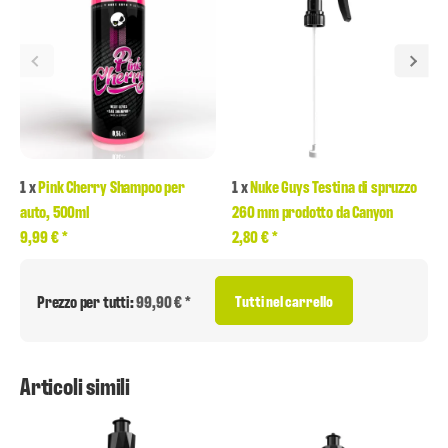
1
x
Pink Cherry Shampoo per
1
x
Nuke Guys Testina di spruzzo
auto, 500ml
260 mm prodotto da Canyon
9,99 €
*
2,80 €
*
Prezzo per tutti:
99,90 € *
Tutti nel carrello
Articoli simili