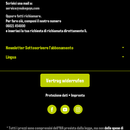
Scrivici una mail a:
service@nukeguys.com
Oppure fatti richiamare.
Per fare ciò, componi il nostro numero
06021 454800
e inserisci la tua richiesta di richiamata direttamente lì.
Newsletter Sottoscrivere l'abbonamento
Lingua
Vertrag widerrufen
Protezione dati
•
Impronta
*
Tutti i prezzi sono comprensivi dell’IVA prevista dalla legge, ma non
delle spese di