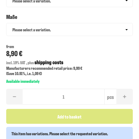
Please select a variation.
Maße
Maße
Please select a variation.
from
8,90 €
shipping costs
incl. 19% VAT , plus
Manufacturers recommended retail price: 9,99 €
(Save
10.91%
, i.e.
1,09 €
)
Available immediately
pcs
Add to basket
This item has variations. Please select the requested variation.