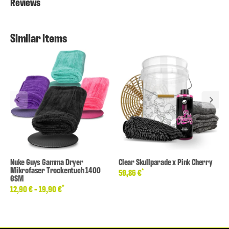
Reviews
Similar items
Nuke Guys Gamma Dryer
Clear Skullparade x Pink Cherry
Mikrofaser Trockentuch 1400
*
59,86 €
GSM
*
12,90 € -
19,90 €