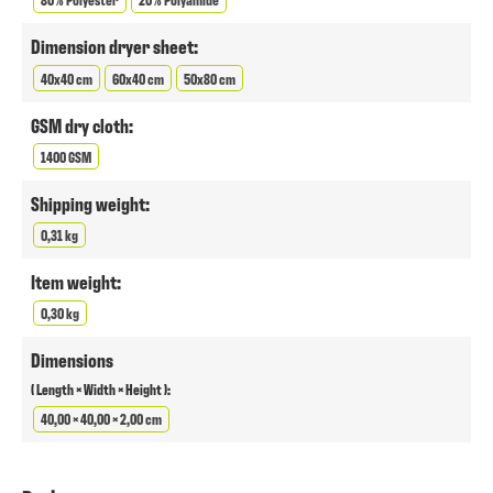
Dimension dryer sheet:
40x40 cm
60x40 cm
50x80 cm
GSM dry cloth:
1400 GSM
Shipping weight:
0,31 kg
Item weight:
0,30 kg
Dimensions
( Length × Width × Height ):
40,00 × 40,00 × 2,00 cm