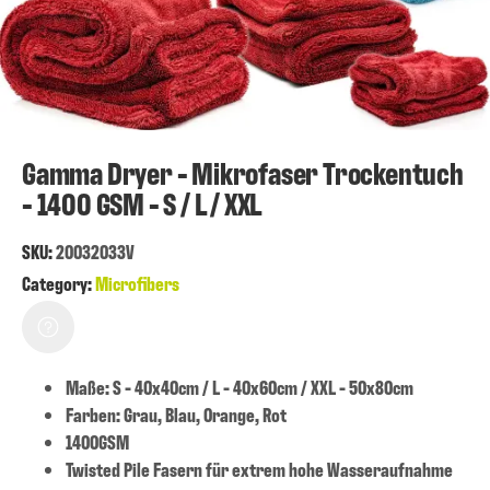
Gamma Dryer - Mikrofaser Trockentuch
- 1400 GSM - S / L / XXL
SKU:
20032033V
Category:
Microfibers
Maße: S - 40x40cm / L - 40x60cm / XXL - 50x80cm
Farben: Grau, Blau, Orange, Rot
1400GSM
Twisted Pile Fasern für extrem hohe Wasseraufnahme